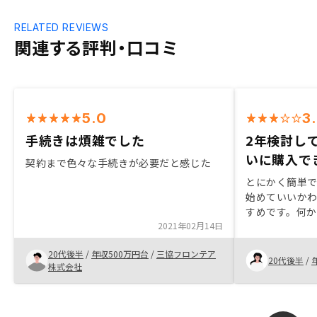
RELATED REVIEWS
関連する評判・口コミ
5.0
3
手続きは煩雑でした
2年検討し
いに購入で
契約まで色々な手続きが必要だと感じた
とにかく簡単
始めていいか
すめです。何
2021年02月14日
るのが自分に
た。無理に買
20代後半
/
年収500万円台
/
三協フロンテア
の方にたくさ
20代後半
/
株式会社
て決めれば良