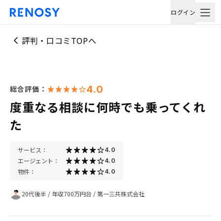
ログイン
評判・口コミTOPへ
4.0
総合評価：
度重なる相談に何時でも乗ってくれ
た
サービス：
4.0
エージェント：
4.0
物件：
4.0
20代後半
/
年収700万円台
/
第一三共株式会社