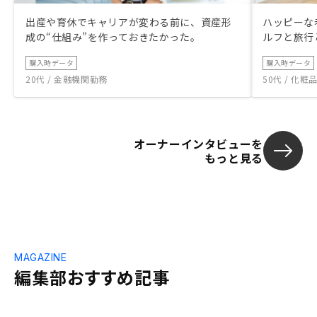
出産や育休でキャリアが変わる前に、資産形
ハッピーな
成の“仕組み”を作っておきたかった。
ルフと旅行
購入時データ
購入時データ
20代 / 金融機関勤務
50代 / 化
オーナーインタビューを
もっと見る
MAGAZINE
編集部おすすめ記事