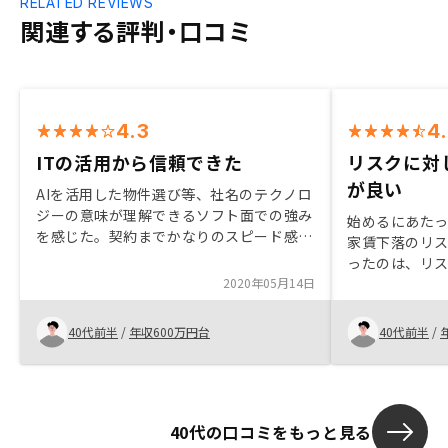
RELATED REVIEWS
関連する評判・口コミ
4.3
4
ITの活用から信頼できた
リスクに対
が良い
AIを活用した物件選び等、社名のテクノロ
ジーの意味が理解できるソフト面での強み
始めるにあた
を感じた。契約までかなりのスピード感を
家賃下落のリ
求められる。 契約まで落ちついて考える
ったのは、リ
隙を与えないといった感じだった
2020年05月14日
案、キャッシ
他の投資商品
は、ほぼ放っ
40代前半
/
年収600万円台
40代前半
/
た、老後の年
っとも大きい
た良かった点
立場で考えて
40代の口コミをもっと見る
た対応も早く