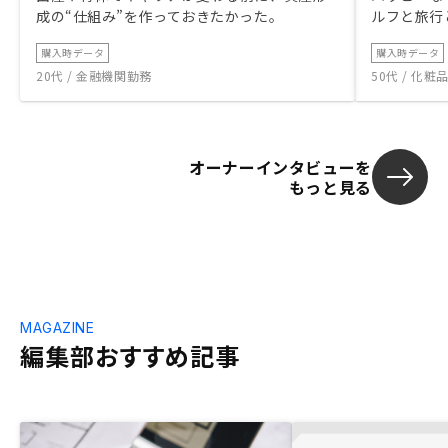
成の“仕組み”を作っておきたかった。
ルフと旅行
購入時データ
購入時データ
20代 / 金融機関勤務
50代 / 化
オーナーインタビューを
もっと見る
MAGAZINE
編集部おすすめ記事