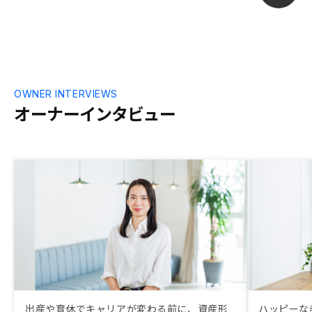
程が思ったよ
明があるとも
OWNER INTERVIEWS
オーナーインタビュー
出産や育休でキャリアが変わる前に、資産形
ハッピーな