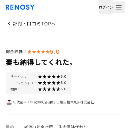
ログイン
評判・口コミTOPへ
5.0
総合評価：
妻も納得してくれた。
サービス：
5.0
エージェント：
5.0
物件：
5.0
40代前半
/
年収900万円台
/
日産自動車九州株式会社
目的
老後の年金対策、 生命保険代わり