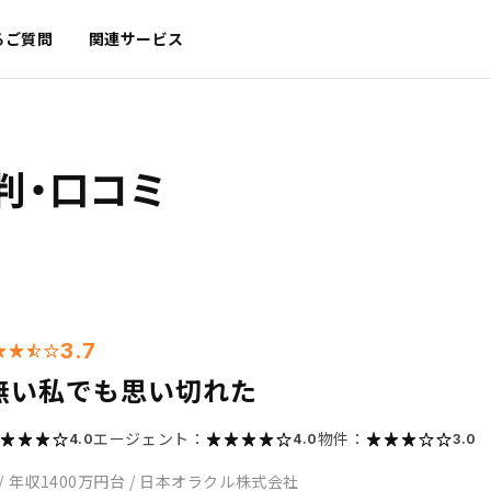
るご質問
関連サービス
判・口コミ
3.7
無い私でも思い切れた
エージェント：
物件：
4.0
4.0
3.0
/
年収1400万円台
/
日本オラクル株式会社