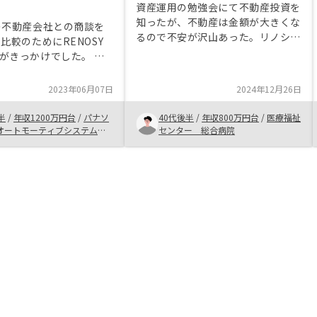
。
資産運用の勉強会にて不動産投資を
知ったが、不動産は金額が大きくな
の不動産会社との商談を
るので不安が沢山あった。リノシー
比較のためにRENOSY
というネームバリューと担当者から
がきっかけでした。 ご
の細かな説明や不明な点が出た場合
対応がとても早く こち
の都度の対応などが満足できるレベ
 リスク 条件を変更した
2023年06月07日
2024年12月26日
ルであった。また、自己学習にて不
ションなど 丁寧に対応
安が軽減したので始めてみようと思
きました。 他3社と
半
/
年収1200万円台
/
パナソ
40代後半
/
年収800万円台
/
医療福祉
った。購入までの流れ、手続きの種
数料など条件面でも良い
オートモーティブシステムズ
センター 総合病院
類、各々の必要書類や物品とその準
社
した。 物件販売サ
備期間や期限が纏められているもの
較では価格自体は高く見
また、購入後も同上のものがあると
仲介費用、ローン金利を
わかりやすいと思う
遜色ありませんでした。
ポート及びアプリ管理に
手間の削減も可能な
で決めました。 ・銀行へ
料がかかること。 ・
Yバンク連携メリット無いこ
など 地方都市 物件が少な
が高すぎること ・コンパ
略だとは理解しています