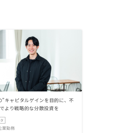
の”キャピタルゲインを目的に、不
でより戦略的な分散投資を
ータ
IT企業勤務