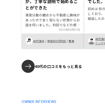
が、丁寧な説明で始めるこ
でした
とができた
初めは 別
しており、 
資産分散の観点から不動産に興味が
相談したの
あったので全く知らない状態からお
担当の方の
話を伺いました。利回りなどの感覚
らの質問や
がよく分からなかったが、丁寧にご
2021年05月07日
シミュレー
説明いただけたことが良かったで
いただき信頼で
40代後
す。
40代後半
/
年収800万円台
/
教員
比較して手
ニック
株式会
事を確認出来ま
イトとの比
えますが、
差し引くと
40代の口コミをもっと見る
アフターサ
よる自身の
RENOSY
の振込手数
RENOS
と ・福岡 
く 競争率
OWNER INTERVIEWS
クト集中戦