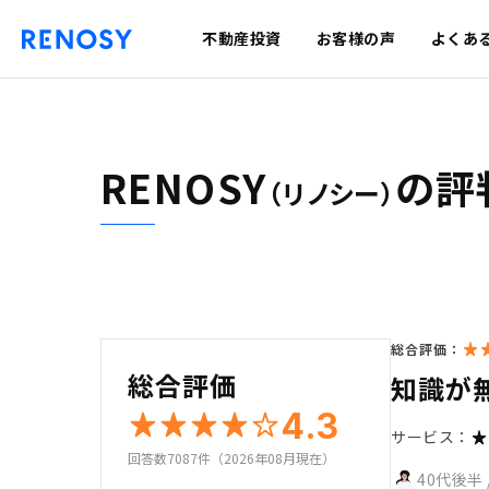
不動産投資
お客様の声
よくあ
RENOSY
の評
（リノシー）
総合評価：
総合評価
知識が
4.3
サービス：
回答数7087件（2026年08月現在）
40代後半