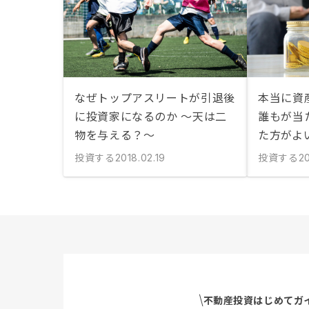
なぜトップアスリートが引退後
本当に資
に投資家になるのか ～天は二
誰もが当
物を与える？～
た方がよ
投資する
投資する
2018.02.19
20
不動産投資はじめてガ