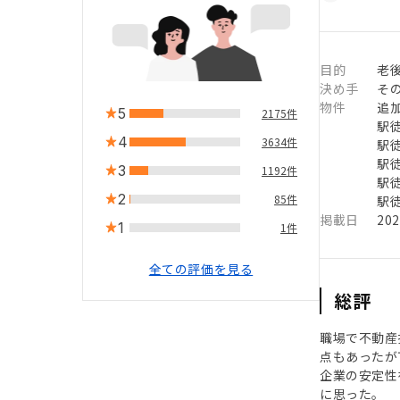
目的
老
決め手
そ
物件
追
5
2175件
駅徒
4
3634件
駅徒
駅徒
3
1192件
駅徒
2
85件
駅徒
掲載日
20
1
1件
全ての評価を見る
総評
職場で不動産
点もあったが
企業の安定性
に思った。