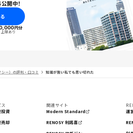
料公開中！
みる
0,000
円分
・上限あり
リノシー）の評判・口コミ
知識が無い私でも思い切れた
ビス
関連サイト
RE
産投資
Modern Standard
運
産売却
RENOSY 利諾喜
RE