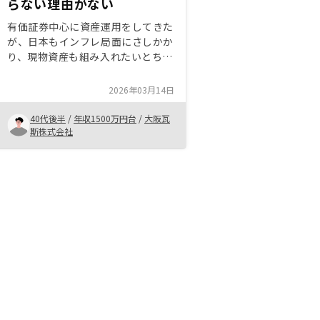
らない理由がない
有価証券中心に資産運用をしてきた
が、日本もインフレ局面にさしかか
り、現物資産も組み入れたいとちょ
うど考えていた。現預金比率が低い
ため、低利率のフルレバレッジ借入
2026年03月14日
をご提案頂けた点も高評価。副次的
効果だが節税効果が大きい点も、高
40代後半
/
年収1500万円台
/
大阪瓦
所得者にとって大きなメリットだと
斯株式会社
感じた。また、借地借家法の適用を
回避しながら、家賃保証サービスを
提供できる債権譲渡スキームが秀
逸。サブリースのように情報の非対
称性がなく、オーナーと同じ方向で
長期的な関係性を構築できると感じ
た。もちろん営業担当の誠実で真摯
な対応も理由の一つ。