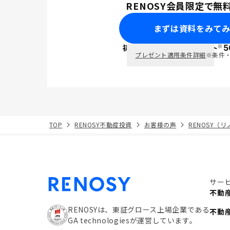
RENOSY会員限定で無
まずは資料をみて
※
初回面談で
ポイント
5
PayPay
プレゼント適用条件詳細
※条件
TOP
RENOSY不動産投資
お客様の声
RENOSY（
サー
不動
RENOSYは、東証グロース上場企業である
不動
GA technologiesが運営しています。