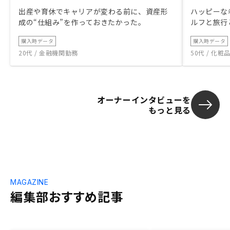
出産や育休でキャリアが変わる前に、資産形
ハッピーな
成の“仕組み”を作っておきたかった。
ルフと旅行
購入時データ
購入時データ
20代 / 金融機関勤務
50代 / 化
オーナーインタビューを
もっと見る
MAGAZINE
編集部おすすめ記事