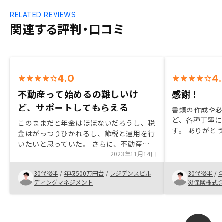
RELATED REVIEWS
関連する評判・口コミ
4.0
4
不動産って始めるの難しいけ
感謝！
ど、サポートしてもらえる
書類の作成や
ど、各種丁寧
このままだと年金はほぼないだろうし、税
す。 ありがと
金はがっつりひかれるし、節税と運用を行
いいものをお
いたいと思っていた。 さらに、不動産会
大変ありがたい
社に勤めており、まわりにやっている年配
2023年11月14日
ありがとうご
の人もおり、不動産の価値、収益が有利に
30代後半
/
年収500万円台
/
レジデンスビル
30代後半
/
なると感じていたからわたしの不備もあっ
ディングマネジメント
災保険株式
たが、書類不備とかで、結構頻繁に処理が
あったので、そこが減ると助かるかと