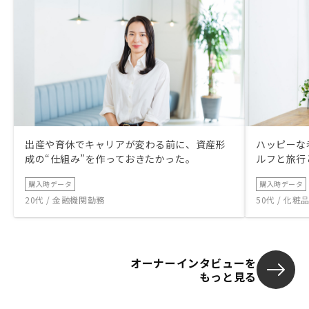
出産や育休でキャリアが変わる前に、資産形
ハッピーな
成の“仕組み”を作っておきたかった。
ルフと旅行
購入時データ
購入時データ
20代 / 金融機関勤務
50代 / 化
オーナーインタビューを
もっと見る