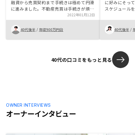
融資から売買契約まで手続きは極めて円滑
に好みにそっ
に進みました。不動産売買は手続きが煩雑
スケジュール
だと思っていましたが、ほぼ非対面、スマ
2022年01月12日
加味してくれ
ホで手続きが完結するのは驚きです。
間で出来るよう
RENOSYは契約後の物件管理もスマホで行
ュミレーショ
40代後半
/
年収900万円台
40代後半
/
えるし、とても便利で良いと思います。相
益が有るかク
談だけで貰えるAmazonギフト券が、成約
までしたのに貰えないのは納得いかない。
余計な不満に繋がると思う。
40代の口コミをもっと見る
OWNER INTERVIEWS
オーナーインタビュー