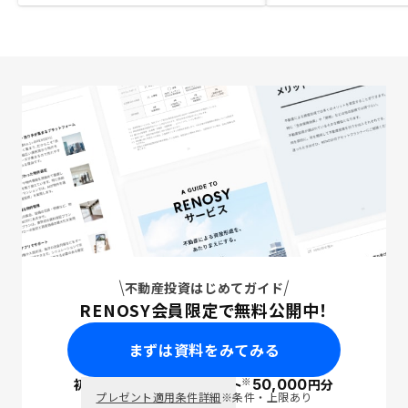
不動産投資はじめてガイド
RENOSY会員限定で無料公開中！
まずは資料をみてみる
※
初回面談で
ポイント
50,000
円分
PayPay
プレゼント適用条件詳細
※条件・上限あり