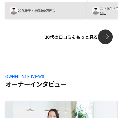
し、RENOS
リターンを考えた時にやるメリットの方が
20代後半
/
大きいと感じたので購入させて頂きまし
20代後半
/
年収500万円台
会社
た。物件を決める際、物件の外観だけでな
く、内装もしっかりと写真で見れたらいい
のになと思いました。
20代の口コミをもっと見る
OWNER INTERVIEWS
オーナーインタビュー