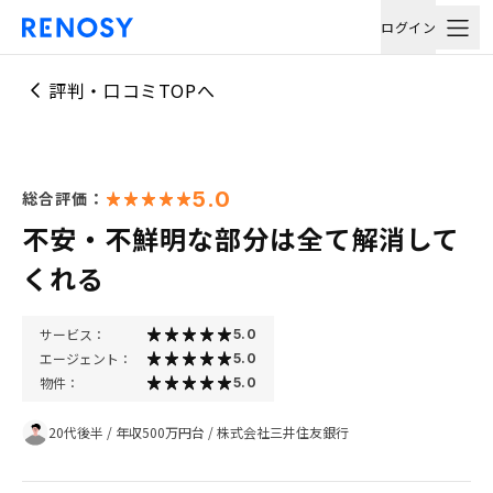
ログイン
評判・口コミTOPへ
5.0
総合評価：
不安・不鮮明な部分は全て解消して
くれる
サービス：
5.0
エージェント：
5.0
物件：
5.0
20代後半
/
年収500万円台
/
株式会社三井住友銀行