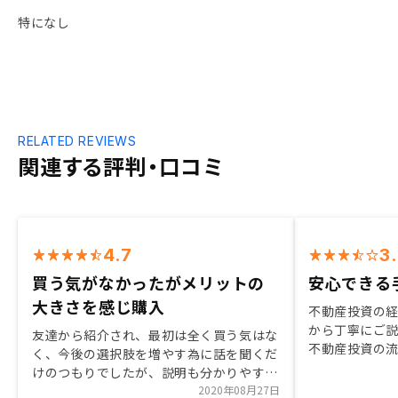
特になし
RELATED REVIEWS
関連する評判・口コミ
4.7
3
買う気がなかったがメリットの
安心できる
大きさを感じ購入
不動産投資の
から丁寧にご
友達から紹介され、最初は全く買う気はな
不動産投資の
く、今後の選択肢を増やす為に話を聞くだ
した。 また、RENOSYはサポートが手厚
けのつもりでしたが、説明も分かりやす
いため失敗の
く、営業担当者を信用できたことやリスク
2020年08月27日