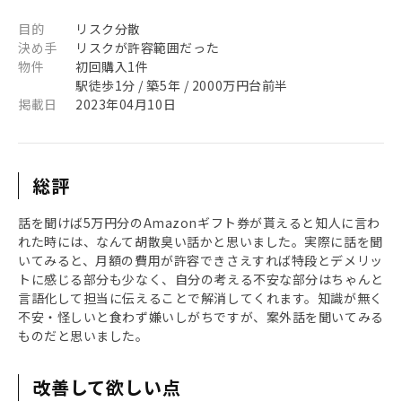
目的
リスク分散
決め手
リスクが許容範囲だった
物件
初回購入1件
駅徒歩1分 / 築5年 / 2000万円台前半
掲載日
2023年04月10日
総評
話を聞けば5万円分のAmazonギフト券が貰えると知人に言わ
れた時には、なんて胡散臭い話かと思いました。実際に話を聞
いてみると、月額の費用が許容できさえすれば特段とデメリッ
トに感じる部分も少なく、自分の考える不安な部分はちゃんと
言語化して担当に伝えることで解消してくれます。知識が無く
不安・怪しいと食わず嫌いしがちですが、案外話を聞いてみる
ものだと思いました。
改善して欲しい点