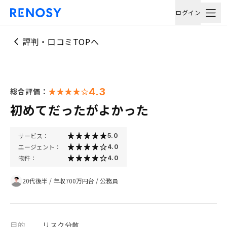
ログイン
評判・口コミTOPへ
4.3
総合評価：
初めてだったがよかった
サービス：
5.0
エージェント：
4.0
物件：
4.0
20代後半
/
年収700万円台
/
公務員
目的
リスク分散