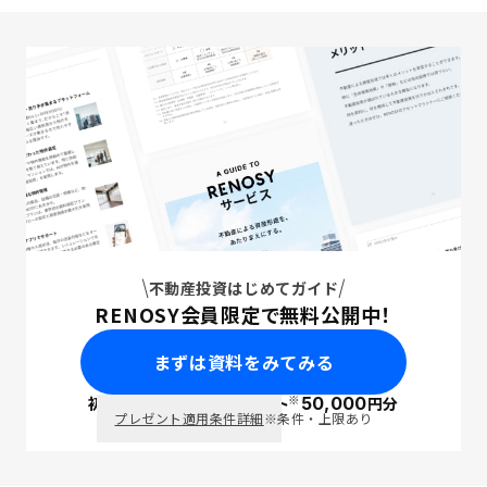
不動産投資はじめてガイド
RENOSY会員限定で無料公開中！
まずは資料をみてみる
※
初回面談で
ポイント
50,000
円分
PayPay
プレゼント適用条件詳細
※条件・上限あり