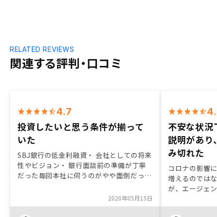
RELATED REVIEWS
関連する評判・口コミ
4.7
4
投資したいと思う条件が揃って
不安な状況
いた
説明があり
み切れた
SBJ銀行の低金利融資・ 会社としての将来
性やビジョン・ 銀行面談前の準備が丁寧
コロナの影響
だった毎回本社に伺うのがやや面倒だった
増えるのでは
築浅物件がもう少し欲しい
が、エージェ
2020年05月15日
て安心して購
件の資料を渡