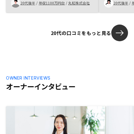
線価図に物件
20代後半
/
年収1100万円台
/
丸紅株式会社
20代後半
/
と分かりやす
20代の口コミをもっと見る
OWNER INTERVIEWS
オーナーインタビュー