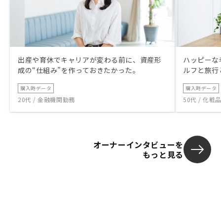
出産や育休でキャリアが変わる前に、資産形
ハッピーな
成の“仕組み”を作っておきたかった。
ルフと旅行
購入時データ
購入時データ
20代 / 金融機関勤務
50代 / 化
オーナーインタビューを
もっと見る