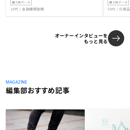
購入時データ
購入時データ
20代 / 金融機関勤務
50代 / 化
オーナーインタビューを
もっと見る
MAGAZINE
編集部おすすめ記事