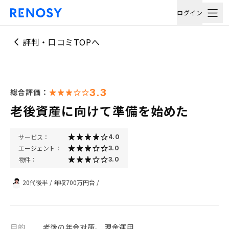
ログイン
評判・口コミTOPへ
3.3
総合評価：
老後資産に向けて準備を始めた
サービス：
4.0
エージェント：
3.0
物件：
3.0
20代後半
/
年収700万円台
/
目的
老後の年金対策、 現金運用