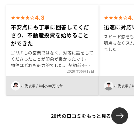
4.3
4
不安点にも丁寧に回答してくだ
迅速に対応
さり、不動産投資を始めること
スピード感を
ができた
明点もなくス
ました！
ゴリ押しの営業ではなく、対等に話をして
くださったことが印象が良かったです。
物件はどれも魅力的でした。 契約前不安
になりたくさんのことを質問しましたが、
2020年06月17日
いつも丁寧に回答してくださり、また対面
での回答も提案してくださりと納得して購
20代後半
/
年収500万円台
20代後半
/
入が出来ました。・事務能力。営業は良い
が事務が心配。 ・シュミレーションのサ
イトの条件が個人でいじれるようになると
嬉しいです！（特に金利とか）
20代の口コミをもっと見る