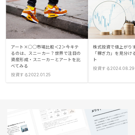
アート×◯◯市場比較＜2＞今キテ
株式投資で値上がり
るのは、スニーカー？世界で注目の
「稼ぎ力」を見分け
資産形成・スニーカーとアートを比
ト
べてみる
投資する
2024.08.29
投資する
2022.01.25