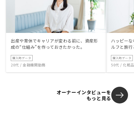
出産や育休でキャリアが変わる前に、資産形
ハッピーな
成の“仕組み”を作っておきたかった。
ルフと旅行
購入時データ
購入時データ
20代 / 金融機関勤務
50代 / 化
オーナーインタビューを
もっと見る