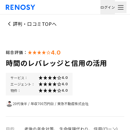
ログイン
評判・口コミTOPへ
4.0
総合評価：
時間のレバレッジと信用の活用
サービス：
4.0
エージェント：
4.0
物件：
4.0
20代後半
/
年収700万円台
/
東急不動産株式会社
目的
老後の年金対策、 生命保険代わり、 信用(ローン)