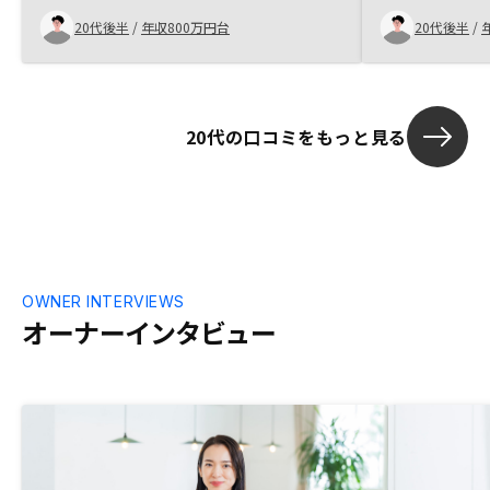
後も買い増して行きたいと思います。サー
20代後半
/
年収800万円台
20代後半
/
ビスに満足することなく、より良くしてい
って欲しいのと、価格、金利、管理条件を
他社よりも圧倒的にする事で顧客はもっと
満足を得られると思います。
20代の口コミをもっと見る
OWNER INTERVIEWS
オーナーインタビュー