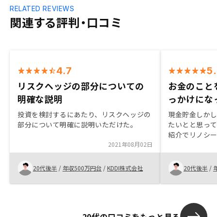
RELATED REVIEWS
関連する評判・口コミ
4.7
5
リスクヘッジの部分についての
お金のこと
明確な説明
っかけにな
投資を検討するにあたり、リスクヘッジの
現金貯金しか
部分について明確に説明いただけた。
たいとと思っ
紹介でリノシ
2021年08月02日
がきっかけです。 正直、最初は不
いの目を持っ
聞いて現金貯
20代後半
/
年収500万円台
/
KDDI株式会社
20代後半
/
った。 話を聞いたからといって、無理し
て買う必要は
るだけでもお
20代の口コミをもっと見る