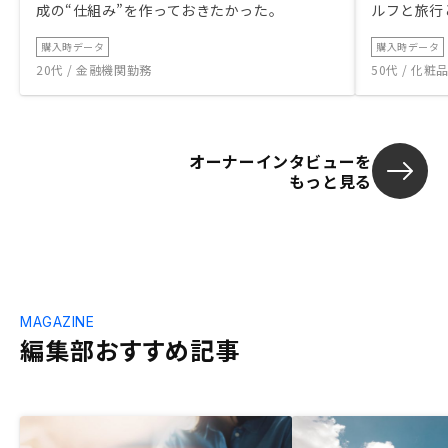
成の“仕組み”を作っておきたかった。
ルフと旅行
購入時データ
購入時データ
20代 / 金融機関勤務
50代 / 化
オーナーインタビューを
もっと見る
MAGAZINE
編集部おすすめ記事