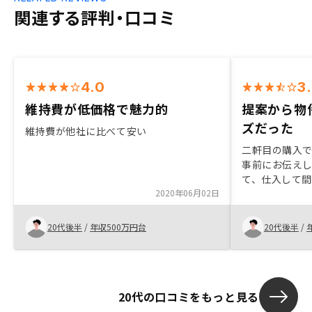
関連する評判・口コミ
4.0
3
維持費が低価格で魅力的
提案から物
ズだった
維持費が他社に比べて安い
二軒目の購入
事前にお伝え
て、仕入して
2020年06月02日
ありがたかっ
を受けたため
20代後半
/
年収500万円台
20代後半
/
20代の口コミをもっと見る