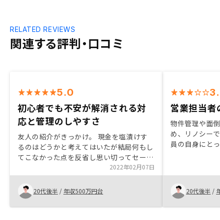
RELATED REVIEWS
関連する評判・口コミ
5.0
3
初心者でも不安が解消される対
営業担当者
応と管理のしやすさ
物件管理や面
め、リノシー
友人の紹介がきっかけ。 現金を塩漬けす
員の自身にと
るのはどうかと考えてはいたが結局何もし
うに思います。
てこなかった点を反省し思い切ってセール
して担当者が
を受けてみました。不動産投資どころか投
2022年02月07日
いたことも決
資関連の知識もない状態での会話は不安で
はありましたが、営業の方々が親切に対応
20代後半
/
年収500万円台
20代後半
/
してくださり決断することができました。
購入後もフォローしてくれる点やアプリで
の管理がしやすい点は良いと思います。