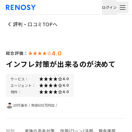
ログイン
評判・口コミTOPへ
4.0
総合評価：
インフレ対策が出来るのが決めて
サービス：
4.0
エージェント：
4.0
物件：
4.0
20代後半
/
年収600万円台
/
目的
老後の年金対策、 信用(ローン)活用、 現金運用