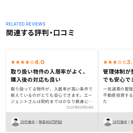
RELATED REVIEWS
関連する評判・口コミ
4.0
3
取り扱い物件の入居率がよく、
管理体制が
購入後の対応も良い
でも安心で
取り扱ってる物件が、入居率が高い条件で
一気通貫の管
揃えているのがとても安心できます。エー
不動産投資す
ジェントさんは契約まではかなり親身に対
た
応してくださいますし、アプリからの質問
2020年08月04日
にも丁寧に対応してくださいます。契約後
の司法書士からなどの書類関係でもエージ
20代後半
/
年収400万円台
20代後半
/
ェントのフォロー(いつまでに何をすれば
いいのか)があるといいなと思いました。