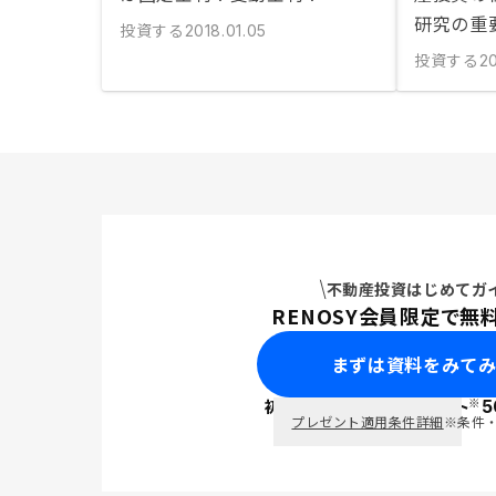
研究の重
投資する
2018.01.05
投資する
20
不動産投資はじめてガ
RENOSY会員限定で無
まずは資料をみて
※
初回面談で
ポイント
5
PayPay
プレゼント適用条件詳細
※条件