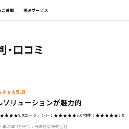
るご質問
関連サービス
判・口コミ
5.0
ルソリューションが魅力的
エージェント：
物件：
5.0
5.0
5.0
/
年収600万円台
/
日鉄物産株式会社