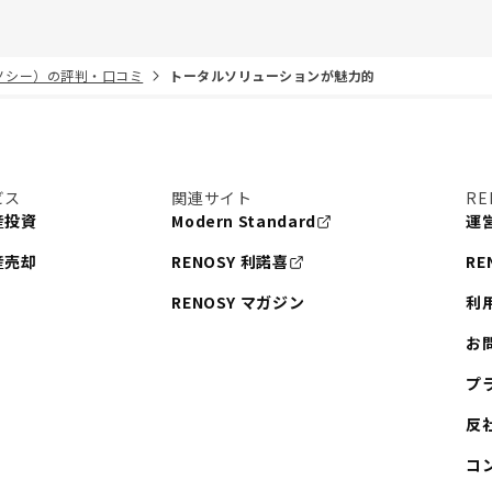
リノシー）の評判・口コミ
トータルソリューションが魅力的
ビス
関連サイト
RE
産投資
Modern Standard
運
産売却
RENOSY 利諾喜
RE
RENOSY マガジン
利
お
プ
反
コ