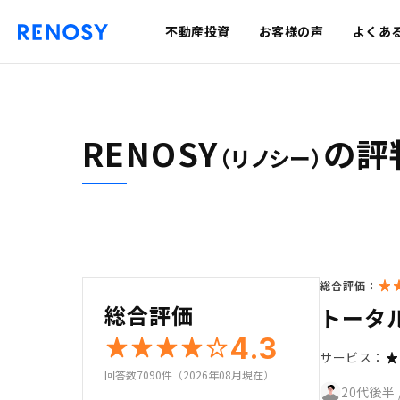
不動産投資
お客様の声
よくあ
RENOSY
の評
（リノシー）
総合評価：
総合評価
トータ
4.3
サービス：
回答数7090件（2026年08月現在）
20代後半