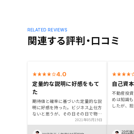
RELATED REVIEWS
関連する評判・口コミ
4.0
定量的な説明に好感をもて
自己資
た
不動産投資
めは知識も
期待値と確率に基づいた定量的な説
したが、担
明に好感を持った。ビジネス上仕方
すかった教
ないと思うが、その日その日で物件
なりました
が入れ替わるため、じっくり考える
2021年05月19日
業の人に色
暇がなかった。もう少し余裕を持っ
産投資を始
20代後
て吟味できる仕組みにして欲しい。