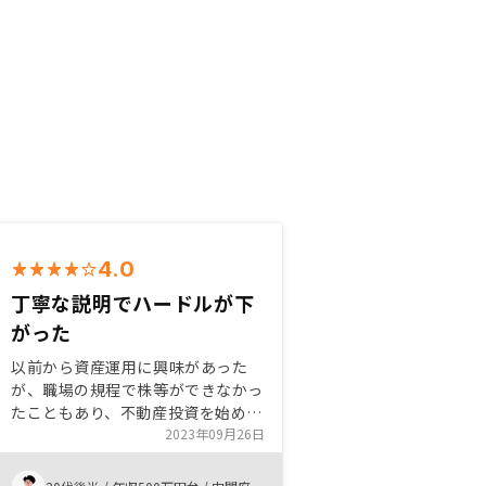
4.0
丁寧な説明でハードルが下
がった
以前から資産運用に興味があった
が、職場の規程で株等ができなかっ
たこともあり、不動産投資を始めま
した。 友人の紹介でRENOSYの担
2023年09月26日
当の方のお話を聞くことができ、親
切な説明でとてもわかりやすかった