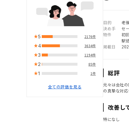
目的
老
決め手
セ
物件
初
5
2176件
駅徒
4
3634件
掲載日
20
3
1194件
2
85件
総評
1
1件
元々は会社の
全ての評価を見る
の真摯な対応
改善し
特になし