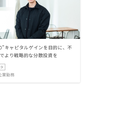
の”キャピタルゲインを目的に、不
でより戦略的な分散投資を
ータ
IT企業勤務