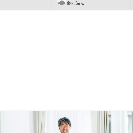
産株式会社
て、対面での手続きが最低限で、効
率的かつスムーズで合った点売却時
のサポートをより具体的に示してい
ただければ、安心感があるかと思い
ます。