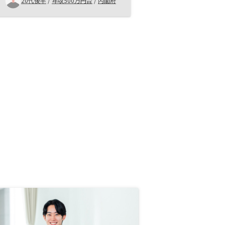
20代後半
/
年収500万円台
/
内閣府
こともあり、RENOSYを選びまし
た。