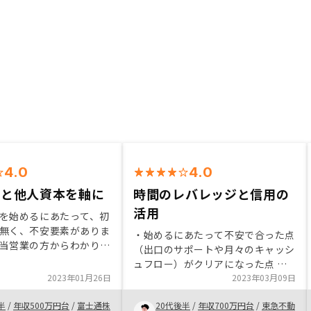
4.0
4.0
本と他人資本を軸に
時間のレバレッジと信用の
活用
を始めるにあたって、初
無く、不安要素がありま
・始めるにあたって不安で合った点
当営業の方からわかりや
（出口のサポートや月々のキャッシ
えていただき不安がなく
ュフロー）がクリアになった点 ・
。なので、今回は担当営
2023年01月26日
他の投資商品と比べて、不動産投資
2023年03月09日
々と教わりながら、不動
の利点（信用の活用）がよくわかっ
めようとおもいました。
半
/
年収500万円台
/
富士通株
20代後半
/
年収700万円台
/
東急不動
た点 ・契約までの手続きに関し