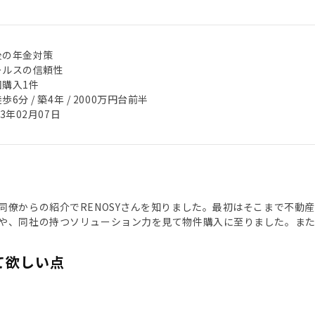
後の年金対策
ールスの信頼性
回購入1件
歩6分 / 築4年 / 2000万円台前半
23年02月07日
同僚からの紹介でRENOSYさんを知りました。最初はそこまで不動
や、同社の持つソリューション力を見て物件購入に至りました。ま
て欲しい点