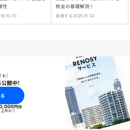
要性
税金の基礎解説！
投資する
18.10.03
2025.10.02
イド
料公開中！
みる
0,000
円分
・上限あり