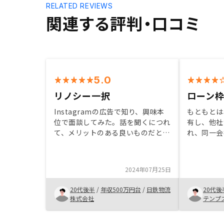
RELATED REVIEWS
関連する評判・口コミ
5.0
リノシー一択
ローン
Instagramの広告で知り、興味本
もともとは
位で面談してみた。話を聞くにつれ
有し、他社
て、メリットのある良いものだと理
れ、同一会
解していった。リスクは確かにある
ったから。
が、自分自身は許容出来るリスクで
れば今後ロ
あった。多く、他社の話も聞いてみ
やった方が
2024年07月25日
たが、圧倒的な違いを感じてリノシ
色々な物件
ーに決めました。
ること。
20代後半
/
年収500万円台
/
日鉄物流
20代後
株式会社
テンプ