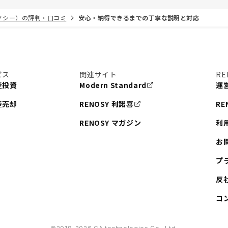
リノシー）の評判・口コミ
安心・納得できるまでの丁寧な説明と対応
ビス
関連サイト
RE
産投資
Modern Standard
運
産売却
RENOSY 利諾喜
RE
RENOSY マガジン
利
お
プ
反
コ