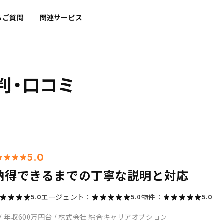
るご質問
関連サービス
判・口コミ
5.0
納得できるまでの丁寧な説明と対応
エージェント：
物件：
5.0
5.0
5.0
/
年収600万円台
/
株式会社 綜合キャリアオプション