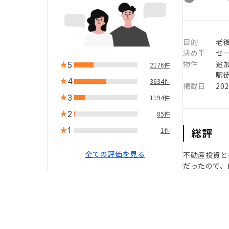
目的
老
決め手
セ
物件
追
5
2176件
駅徒
4
3634件
掲載日
20
3
1194件
2
85件
1
総評
1件
全ての評価を見る
不動産投資と
だったので、