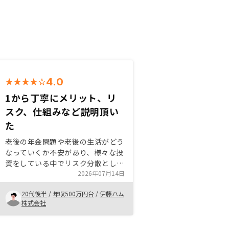
4.0
1から丁寧にメリット、リ
スク、仕組みなど説明頂い
た
老後の年金問題や老後の生活がどう
なっていくか不安があり、様々な投
資をしている中でリスク分散として
不動産投資も始めたいと思った。セ
2026年07月14日
ールスの方が1から丁寧に説明頂い
20代後半
/
年収500万円台
/
伊藤ハム
たことによって仕組みやメリット、
株式会社
リスクなどを踏まえて丁寧に説明頂
いた。