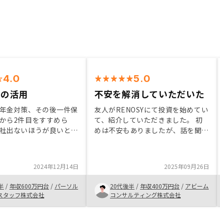
4.0
5.0
枠の活用
不安を解消していただいた
年金対策、その後一件保
友人がRENOSYにて投資を始めてい
から2件目をすすめら
て、紹介していただきました。 初
社出ないほうが良いと思
めは不安もありましたが、話を聞く
 ローン枠があるのであ
につれメリットが多く、やってみよ
ーンを組む予定はなく、
うかと思いました。 ネットの情報
良いと感じたから。
なども加味して、自分に本当に徳が
2024年12月14日
2025年09月26日
を比べて提案してもらえ
あるかも調査した上で、話し合いを
繰り返し行い、疑問点を解消いただ
半
/
年収600万円台
/
パーソル
20代後半
/
年収400万円台
/
アビーム
いたおかげで、納得緩和もって購入
スタッフ株式会社
コンサルティング株式会社
することができました。