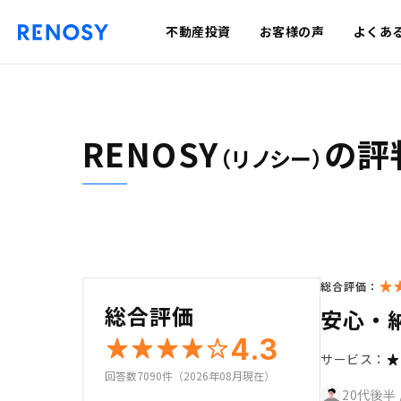
不動産投資
お客様の声
よくあ
RENOSY
の評
（リノシー）
総合評価：
総合評価
安心・
4.3
サービス：
回答数7090件（2026年08月現在）
20代後半