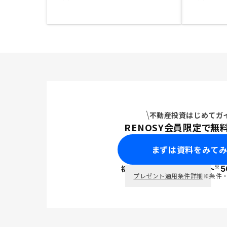
不動産投資はじめてガ
RENOSY会員限定で無
まずは資料をみて
※
初回面談で
ポイント
5
PayPay
プレゼント適用条件詳細
※条件