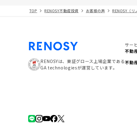
TOP
RENOSY不動産投資
お客様の声
RENOSY（
サー
不動
RENOSYは、東証グロース上場企業である
不動
GA technologiesが運営しています。