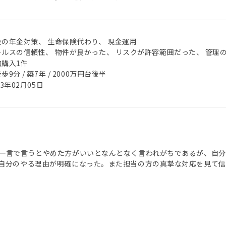
後の年金対策、 生命保険代わり、 現金運用
ールスの信頼性、 物件が良かった、 リスクが許容範囲だった、 管理
加購入1件
歩9分 / 築7年 / 2000万円台後半
23年02月05日
一言で言うとやめた方がいいとなんとなく言われがちであるが、自
自分のやる理由が明確になった。また担当の方の真摯な対応を見て