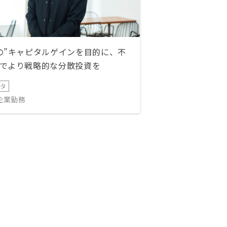
の”キャピタルゲインを目的に、不
でより戦略的な分散投資を
ータ
IT企業勤務