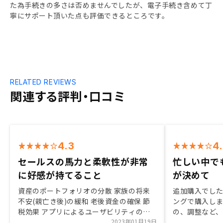
た為手続きの多さは否めませんでしたが、電子手続き含めて丁
寧にサポート頂いた点も評価できるところです。
RELATED REVIEWS
関連する評判・口コミ
4.3
4
セールスの馬力と柔軟性が非常
忙しい中で
に好感が持てること
が決めて
資産のポートフォリオの分散 家族の将来
追加購入でし
不安(親亡き後)の緩和 老後資金の確保 節
ングで購入し
税効果 アプリによるユーザビリティの高
の、調整など
さ 若手セールスの能力の高さ 柔軟な対応
2023年01月19日
頂き、初回購