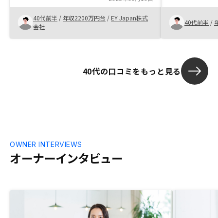
ときめ細やかなフォローアップ 物件の新
て、お任せでき
40代前半
/
年収2200万円台
/
EY Japan株式
陳代謝
間をあまりか
40代前半
/
会社
れる点が良か
40代の口コミをもっと見る
OWNER INTERVIEWS
オーナーインタビュー