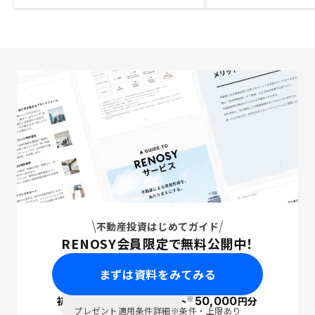
不動産投資はじめてガイド
RENOSY会員限定で無料公開中！
まずは資料をみてみる
※
初回面談で
ポイント
50,000
円分
PayPay
プレゼント適用条件詳細
※条件・上限あり