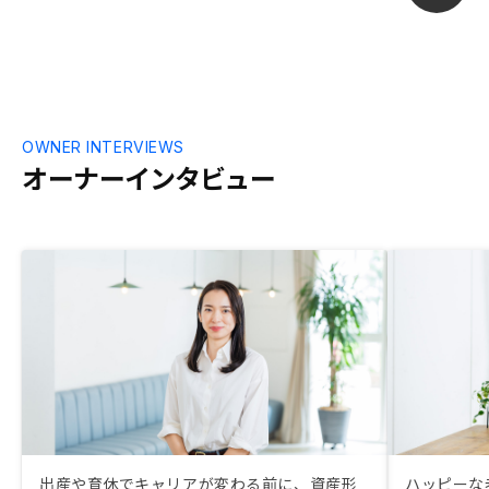
OWNER INTERVIEWS
オーナーインタビュー
出産や育休でキャリアが変わる前に、資産形
ハッピーな