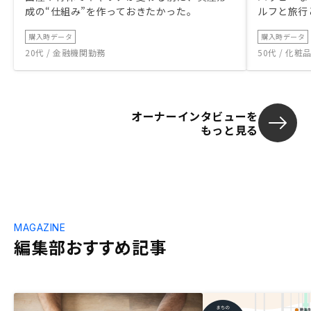
成の“仕組み”を作っておきたかった。
ルフと旅行
購入時データ
購入時データ
20代 / 金融機関勤務
50代 / 化
オーナーインタビューを
もっと見る
MAGAZINE
編集部おすすめ記事