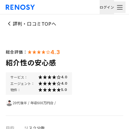
ログイン
評判・口コミTOPへ
4.3
総合評価：
紹介性の安心感
サービス：
4.0
エージェント：
4.0
物件：
5.0
20代後半
/
年収600万円台
/
目的
リスク分散