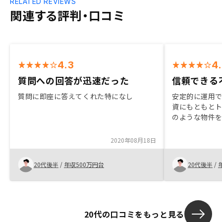
RELATED REVIEWS
関連する評判・口コミ
4.3
4
質問への回答が迅速だった
信頼できる
質問に即座に答えてくれた特になし
安定的に運用
資にもともと
のような物件
ったり、営業
あったりして
2020年08月18日
た。RENOS
たなサービス
20代後半
/
年収500万円台
20代後半
/
投資を始める
20代の口コミをもっと見る