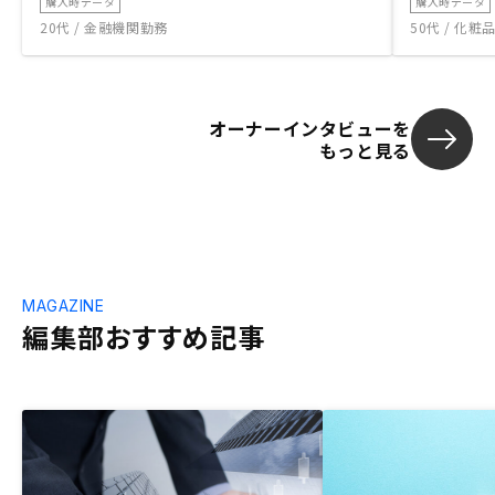
購入時データ
購入時データ
20代 / 金融機関勤務
50代 / 化
オーナーインタビューを
もっと見る
MAGAZINE
編集部おすすめ記事