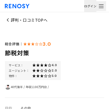
ログイン
評判・口コミTOPへ
3.0
総合評価：
節税対策
サービス：
4.0
エージェント：
2.0
物件：
3.0
40代後半
/
年収1100万円台
/
目的
その他