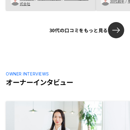
30代前半
/
式会社
のうえで購入できました。 2点目は、購入
社も調べたが
後のサポートの充実です。設備保証が充実
を比較してリ
しているため、購入後の突発的な支出が抑
えられ、安心してスタートすることができ
30代の口コミをもっと見る
ました。 3点目は、担当者の信頼です。分
からないことは詳しく教えてくれ、連絡も
迅速かつ丁寧で、購入後の長いお付き合い
も信頼して任せられると感じました。アプ
リの操作性に今のところ特に不満等はあり
ません。今後時代の変化や通信技術の向上
に伴って、RENOSYアプリもアップデート
されていくかと思いますので、どんどん進
OWNER INTERVIEWS
化していって頂きたいです。
オーナーインタビュー