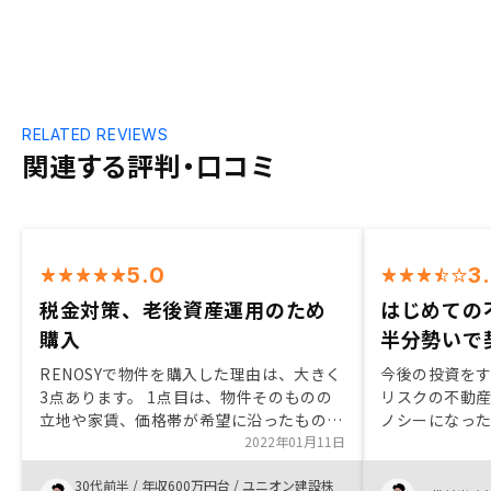
RELATED REVIEWS
関連する評判・口コミ
5.0
3
税金対策、老後資産運用のため
はじめての
購入
半分勢いで
RENOSYで物件を購入した理由は、大きく
今後の投資を
3点あります。 1点目は、物件そのものの
リスクの不動
立地や家賃、価格帯が希望に沿ったものだ
ノシーになった
ったことです。特に立地は不動産投資をお
2022年01月11日
ョンで、投資
こなうなかで私は重要視しているため、駅
る価格帯だった
30代前半
/
年収600万円台
/
ユニオン建設株
からの近さや路線価値などを調べて、納得
が、ハイリス