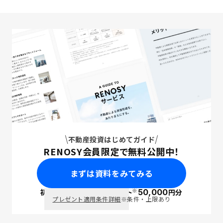
不動産投資はじめてガイド
RENOSY会員限定で無料公開中！
まずは資料をみてみる
※
初回面談で
ポイント
50,000
円分
PayPay
プレゼント適用条件詳細
※条件・上限あり