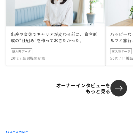
出産や育休でキャリアが変わる前に、資産形
ハッピーな
成の“仕組み”を作っておきたかった。
ルフと旅行
購入時データ
購入時データ
20代 / 金融機関勤務
50代 / 化
オーナーインタビューを
もっと見る
MAGAZINE