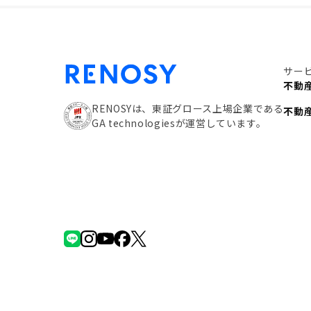
サー
不動
RENOSYは、東証グロース上場企業である
不動
GA technologiesが運営しています。