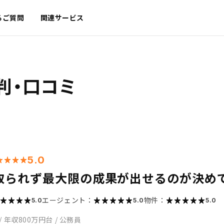
るご質問
関連サービス
判・口コミ
5.0
取られず最大限の成果が出せるのが決め
エージェント：
物件：
5.0
5.0
5.0
/
年収800万円台
/
公務員