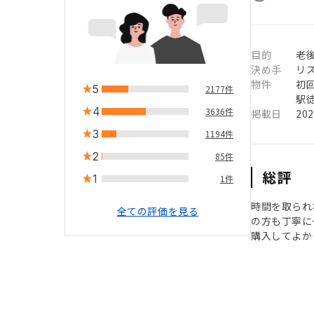
目的
老
決め手
リ
物件
初
5
2177件
駅徒
4
3636件
掲載日
20
3
1194件
2
85件
総評
1
1件
時間を取られ
全ての評価を見る
の方も丁寧に
購入してよか