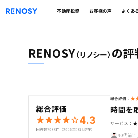
不動産投資
お客様の声
よくあ
RENOSY
の評
（リノシー）
総合評価：
総合評価
時間を
4.3
サービス：
回答数7093件（2026年08月現在）
40代前半