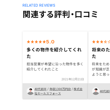
RELATED REVIEWS
関連する評判・口コミ
5.0
多くの物件を紹介してくれ
将来の
た
た
担当営業が希望に沿った物件を多く
将来をため
紹介してくれたこと
が知識が乏
ようと思っ
2021年12月21日
通してある
際不動産投
40代前半
/
年収1300万円台
/
株式会
なので正直
40代前
社セールスフォース
る。ただ担
談にのって
った。