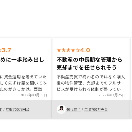
3.7
4.0
ために一歩踏み出し
不動産の中長期な管理から
売却までを任せられそう
に資金運用を考えていた
不動産売買で終わるのではなく購入
しく先ずは話を聞いてみ
後の物件管理、売却までのフルサー
たのがきっかけ。面談を
ビスが受けられる体制が整っていた
程度勉強になったが、実
2022年03月08日
点を評価しています。また、将来の
2022年07月25日
資をスタートしたばかり
日本社会の姿を見越した上で、また
まだ漠然とした不安もあ
AIを活用し大都市•首都圏の中古物
半
/
年収700万円台
40代前半
/
年収700万円台
当の方が親身になって相
件に絞り提案している点に共感を持
くれるので、心強いと思
ちました。