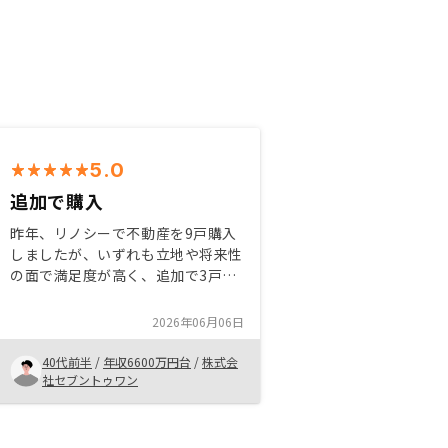
5.0
追加で購入
昨年、リノシーで不動産を9戸購入
しましたが、いずれも立地や将来性
の面で満足度が高く、追加で3戸を
購入しました。選定された物件はい
ずれも地価の上昇が見込めるエリア
2026年06月06日
にあり、節税効果も期待できる点が
魅力です。現在は節税メリットを享
40代前半
/
年収6600万円台
/
株式会
受しつつ、数年後のキャピタルゲイ
社セブントゥワン
ンも視野に入れて運用しています
が、今のところ順調に推移してお
り、安心して任せられると感じてい