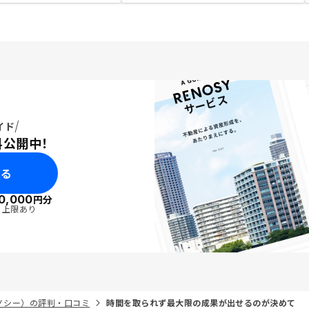
イド
料公開中！
みる
0,000
円分
・上限あり
リノシー）の評判・口コミ
時間を取られず最大限の成果が出せるのが決めて