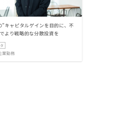
の”キャピタルゲインを目的に、不
でより戦略的な分散投資を
ータ
IT企業勤務