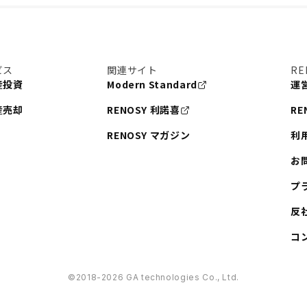
ビス
関連サイト
RE
産投資
Modern Standard
運
産売却
RENOSY 利諾喜
RE
RENOSY マガジン
利
お
プ
反
コ
©︎2018-2026 GA technologies Co., Ltd.