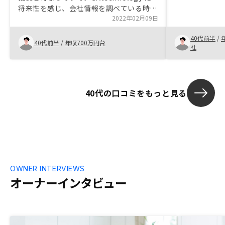
ら出口までサ
将来性を感じ、会社情報を調べている時に
め また、話を
Renosy に興味を持ち、登録した。その後
2022年02月09日
が多く融資を
営業担当者と面談する中で、リスクの少な
40代前半
/
さと、御社サービスの合理性を感じたた
40代前半
/
年収700万円台
社
め。コロナが収束したら物件見学ツアーの
様なものを企画してはいかがでしょう
か？ 手続きのオンライン化は素晴らしい
ですが、現物を営業担当者ち一緒に見たい
40代の口コミをもっと見る
客が多いと思います。
OWNER INTERVIEWS
オーナーインタビュー