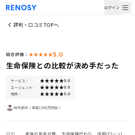
ログイン
評判・口コミTOPへ
5.0
総合評価：
生命保険との比較が決め手だった
サービス：
5.0
エージェント：
5.0
物件：
5.0
40代前半
/
年収1300万円台
/
目的
老後の年金対策、 生命保険代わり、 信用(ローン)