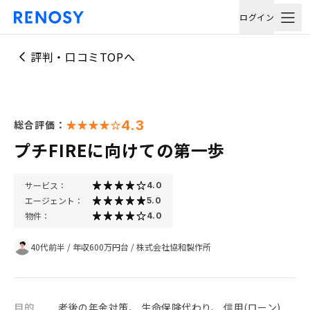
ログイン
評判・口コミTOPへ
4.3
総合評価：
プチFIREに向けての第一歩
サービス：
4.0
エージェント：
5.0
物件：
4.0
40代前半
/
年収600万円台
/
株式会社協和製作所
目的
老後の年金対策、 生命保険代わり、 信用(ローン)