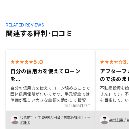
RELATED REVIEWS
関連する評判・口コミ
5.0
3
自分の信用力を使えてローン
アフターフ
を...
ので決めま
自分の信用力を使えてローン組めることで
不動産投資を
団体信用保険が付いてかつ、手元資金では
さん」です。
準備が難しい大きな金額を動かして投資で
を目指して、
きる点が他の投資商品にはできないメリッ
2021年09月27日
したが、商品
トだと思います。
まざまでした
40代前半
/
年収600万円台
/
株式会社NTTデー
用できてリス
40代前半
/
タSMS
ったりでした