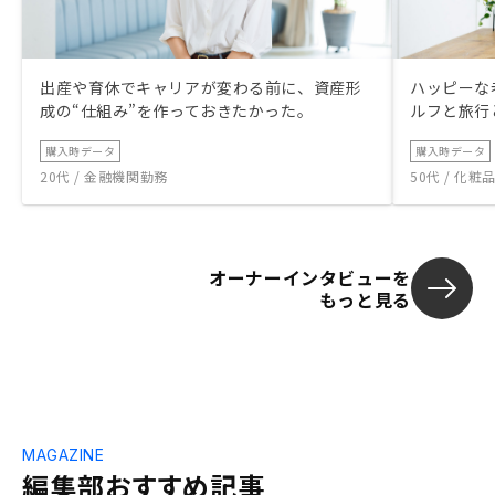
出産や育休でキャリアが変わる前に、資産形
ハッピーな
成の“仕組み”を作っておきたかった。
ルフと旅行
購入時データ
購入時データ
20代 / 金融機関勤務
50代 / 化
オーナーインタビューを
もっと見る
MAGAZINE
編集部おすすめ記事