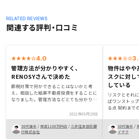
RELATED REVIEWS
関連する評判・口コミ
4.0
3
管理方法が分かりやすく、
物件はやや
RENOSYさんで決めた
スクに対し
している
節税対策で何かできることはないかと考
え、相談した結果不動産投資をすることに
リスクとそれ
なりました。管理方法などとても分かりや
ぼワンストッ
すく、見栄えも良かったのでRENOSYさん
る点 契約までの手続きに関しては、少々
で決めました。個人事業主で行うパター
2021年05月29日
バタバタであ
ン、法人で行うパターン、ただの投資とし
応であった諸
て行うパターンそれぞれの特徴が分かるよ
30代後半
/
年収1100万円台
/
三井住友信託銀
30代後半
/
の費用が周辺
うな説明資料が有るといいと思います。
行株式会社
イテク
を敢えて透明