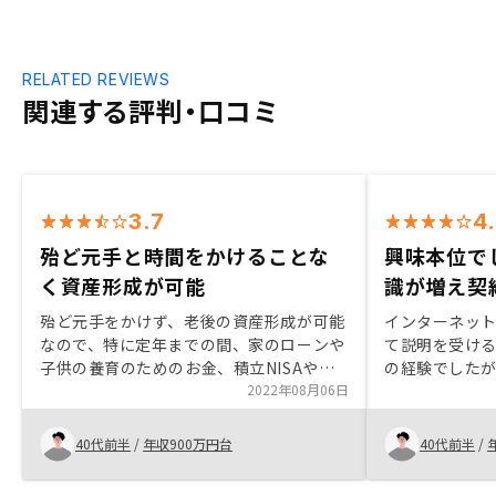
RELATED REVIEWS
関連する評判・口コミ
3.7
4
殆ど元手と時間をかけることな
興味本位で
く資産形成が可能
識が増え契
殆ど元手をかけず、老後の資産形成が可能
インターネッ
なので、特に定年までの間、家のローンや
て説明を受け
子供の養育のためのお金、積立NISAや
の経験でした
idecoによる資産運用をしており、更に
2022年08月06日
回のセッショ
月々1万円程度の支払える余力がある方に
る知識が増え
は是非ともお勧めです また、空室リスク
ブな考えを持
40代前半
/
年収900万円台
40代前半
/
に対する補償(サブリースではない)や備品
にたいする補償等、管理についてもサポー