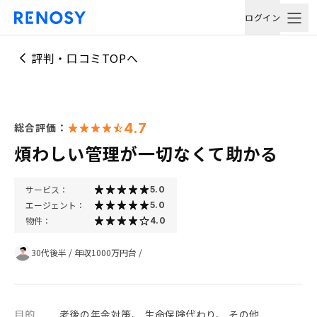
ログイン
評判・口コミTOPへ
4.7
総合評価：
煩わしい管理が一切なくて助かる
サービス：
5.0
エージェント：
5.0
物件：
4.0
30代後半
/
年収1000万円台
/
目的
老後の年金対策、 生命保険代わり、 その他