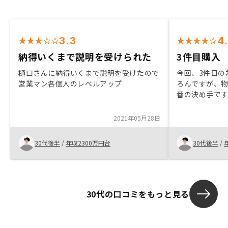
3.3
4
納得いくまで説明を受けられた
3件目購入
樋口さんに納得いくまで説明を受けたので
今回、3件目の
営業マン各個人のレベルアップ
ろんですが、物
番の決め手です
様、アプリで
ちろん、購入
2021年05月28日
につながって
30代後半
/
年収2300万円台
30代後半
/
30代の口コミをもっと見る