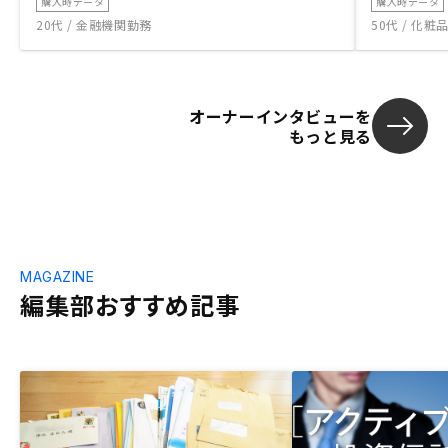
購入時データ
購入時データ
20代 / 金融機関勤務
50代 / 化
オーナーインタビューを
もっと見る
MAGAZINE
編集部おすすめ記事