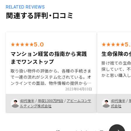
RELATED REVIEWS
関連する評判・口コミ
5.0
5
マンション経営の指南から実践
生命保険の
までワンストップ
掛け捨ての生
探していて、
取り扱い物件の評価から、各種の手続きま
かと思い購入し
で一連の流れがシステム化されている。オ
も親切丁寧で
ンラインでの面談、物件情報の提供から、
りました。そ
契約行為まで含めてスムーズに行える。
2023年04月03日
明して下さい
そのため、オンラインで大体の商談が完結
40代後半
/
年収1300万円台
/
アビームコンサ
40代後半
/
するのが魅力的。(契約は本社オフィスで
ルティング株式会社
式会社
行う必要があります。)販売中の全ての物
件をスクリーンして選定できる機能。