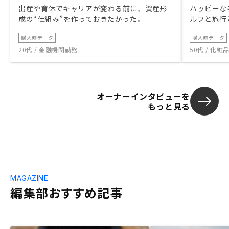
出産や育休でキャリアが変わる前に、資産形
ハッピーな
成の“仕組み”を作っておきたかった。
ルフと旅行
購入時データ
購入時データ
20代 / 金融機関勤務
50代 / 化
オーナーインタビューを
もっと見る
MAGAZINE
編集部おすすめ記事