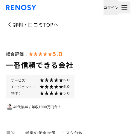
ログイン
評判・口コミTOPへ
5.0
総合評価：
一番信頼できる会社
サービス：
5.0
エージェント：
5.0
物件：
5.0
40代後半
/
年収1800万円台
/
目的
老後の年金対策、 リスク分散