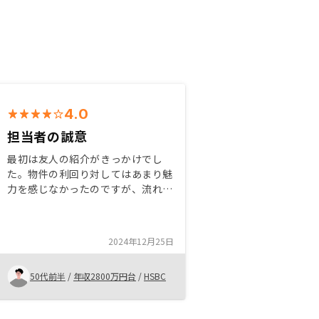
4.0
担当者の誠意
最初は友人の紹介がきっかけでし
た。物件の利回り対してはあまり魅
力を感じなかったのですが、流れの
ままに購入してしまった感覚です。
融資の金利と経費までローンの承認
が下りたのがが良かったのが一番の
2024年12月25日
理由です。
50代前半
/
年収2800万円台
/
HSBC