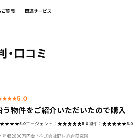
るご質問
関連サービス
判・口コミ
5.0
沿う物件をご紹介いただいたので購入
エージェント：
物件：
5.0
5.0
5.0
/
年収2600万円台
/
株式会社野村総合研究所