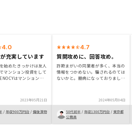
4.0
4.7
トが充実しています
質問攻めに、回答攻め。
を始めたきっかけは友人
詐欺まがいの同業者が多く、本当の
SYでマンション投資をして
情報をつかめない。騙されるのては
RENOCYはマンション経
ないかと。臆病になっておりまし
面倒な作業をオーナーに
た。 早めのマインドセットが必要
行してもらえるプランが
であると感じております。投資は早
力的。 私の様な不動産
いほどいい。 ゆっくり話を聞いて
2023年05月21日
2024年05月04日
も不動産投資のリスク、
くれる、何度も質問に答えてくれ
デメリットなど分かりや
る、求める内容の返答が返ってくる
半
/
年収900万円台
/
備後漬物
50代前半
/
年収1300万円台
/
東京都
てくれ、購入までサポー
リノシーは躊躇している方々に、是
公務員
いました。
非勧めたいところです。