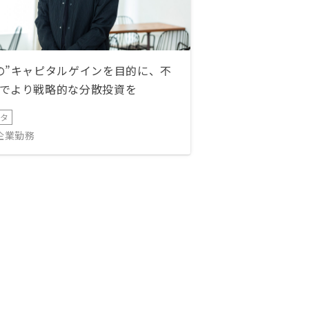
の”キャピタルゲインを目的に、不
でより戦略的な分散投資を
ータ
IT企業勤務