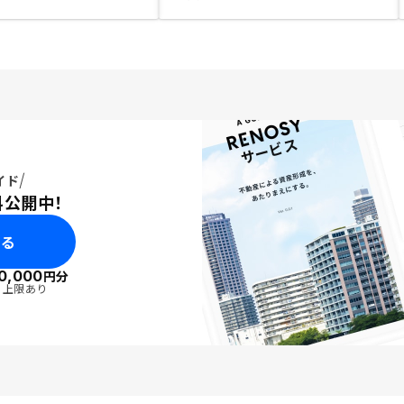
イド
料公開中！
みる
0,000
円分
・上限あり