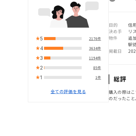
目的
信用
決め手
リ
物件
追
5
2176件
駅徒
4
3634件
掲載日
20
3
1194件
2
85件
1
総評
1件
全ての評価を見る
購入の際はこ
のだったこと