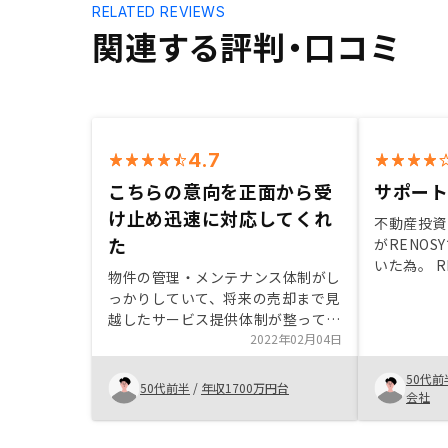
RELATED REVIEWS
関連する評判・口コミ
4.7
こちらの意向を正面から受
サポー
け止め迅速に対応してくれ
不動産投資
た
がRENO
いた為。 
物件の管理・メンテナンス体制がし
営に関わる
っかりしていて、将来の売却まで見
代わって代
越したサービス提供体制が整ってい
あるのが魅
ることに加えて、日々の収支状況が
2022年02月04日
投資素人で
アプリで簡単に分かること。また、
メリットや
50代前
担当者の方がよく勉強されていると
50代前半
/
年収1700万円台
すく説明し
会社
感じられたことから安心して購入を
トしてもら
決意出来ました。余計なお世話かも
しれませんが、従業員の方の労務管