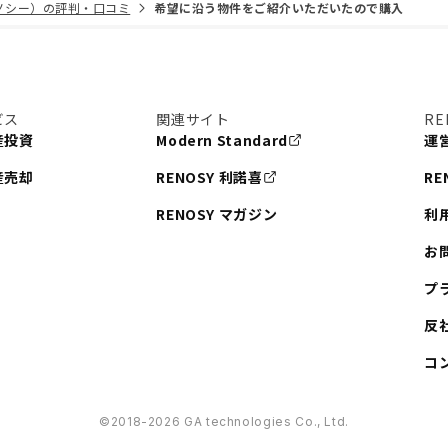
リノシー）の評判・口コミ
希望に沿う物件をご紹介いただいたので購入
ビス
関連サイト
RE
産投資
Modern Standard
運
産売却
RENOSY 利諾喜
RE
RENOSY マガジン
利
お
プ
反
コ
©︎2018-2026 GA technologies Co., Ltd.