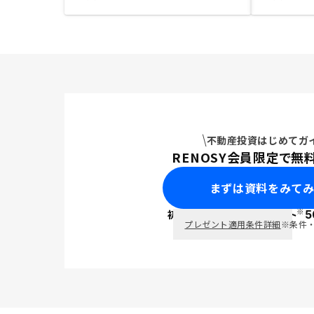
不動産投資はじめてガ
RENOSY会員限定で無
まずは資料をみて
※
初回面談で
ポイント
5
PayPay
プレゼント適用条件詳細
※条件