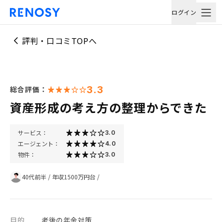
ログイン
評判・口コミTOPへ
3.3
総合評価：
資産形成の考え方の整理からできた
サービス：
3.0
エージェント：
4.0
物件：
3.0
40代前半
/
年収1500万円台
/
目的
老後の年金対策