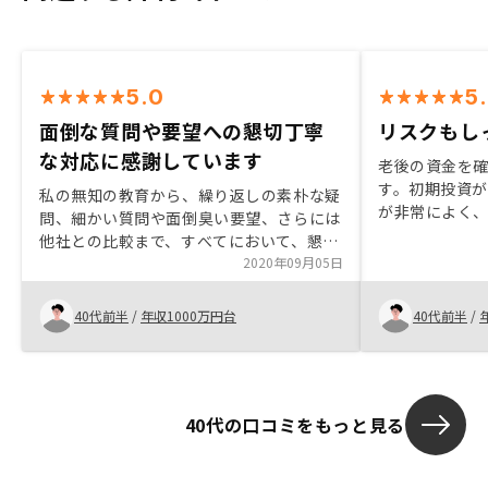
5.0
5
面倒な質問や要望への懇切丁寧
リスクもし
な対応に感謝しています
老後の資金を
す。初期投資
私の無知の教育から、繰り返しの素朴な疑
が非常によく
問、細かい質問や面倒臭い要望、さらには
スクヘッジの
他社との比較まで、すべてにおいて、懇切
でもリモートや
丁寧に親身に応えて下さいました。お陰様
2020年09月05日
も良かったで
でやっと念願の不動産投資に一歩踏み出す
事が出来ました。 関川さんに出会えて本
40代前半
/
年収1000万円台
40代前半
/
当に良かった。ありがとう。感謝していま
す。十分なサービスをされていると思いま
す。
40代の口コミをもっと見る