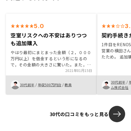
5.0
3
空室リスクへの不安はありつつ
契約手続き
も追加購入
1件目をRENO
営業の横田さ
やはり最初にまとまった金額（２，０００
たため。 追加
万円以上）を借金するという形になるの
代わりになる
で，その金額の大きさに驚いた。また，リ
りになる点。 
スクの一つである空室になったらという不
2021年01月15日
圧倒的に手続
安があった。確定申告を行う。
が高いと思う
30代前半
/
30代前半
/
年収500万円台
/
教員
1000円強だ
ム株式会社
点だった。営
RENOSYで
取れたかと思
30代の口コミをもっと見る