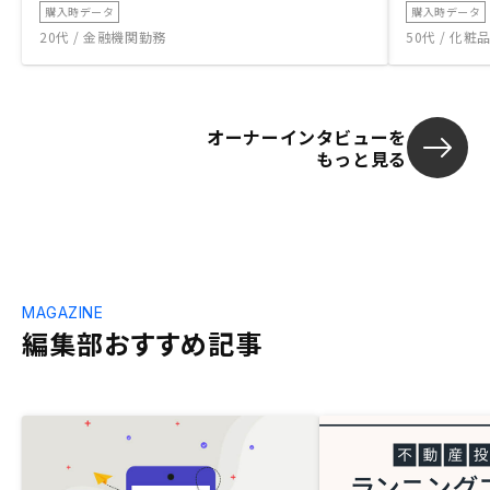
購入時データ
購入時データ
20代 / 金融機関勤務
50代 / 化
オーナーインタビューを
もっと見る
MAGAZINE
編集部おすすめ記事