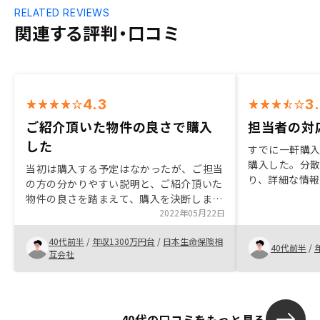
RELATED REVIEWS
関連する評判・口コミ
4.3
3
ご紹介頂いた物件の良さで購入
担当者の対
した
すでに一軒購
購入した。分
当初は購入する予定はなかったが、ご担当
り、詳細な情
の方の分かりやすい説明と、ご紹介頂いた
さまざまな要
物件の良さを踏まえて、購入を決断しまし
いた。管理委
た。以前他の会社で物件を買ったことがあ
2022年05月22日
た。機会があ
るのですが、かなり満足しています。あ
40代前半
/
年収1300万円台
/
日本生命保険相
と、今後の物件の管理についてもアプリが
40代前半
/
互会社
基本になっていて使いやすそうです。節税
の提案を充実してもらえると有難いです。
40代の口コミをもっと見る