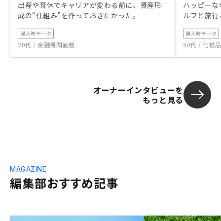
出産や育休でキャリアが変わる前に、資産形
ハッピーな
成の“仕組み”を作っておきたかった。
ルフと旅行
購入時データ
購入時データ
20代 / 金融機関勤務
50代 / 化
オーナーインタビューを
もっと見る
MAGAZINE
編集部おすすめ記事