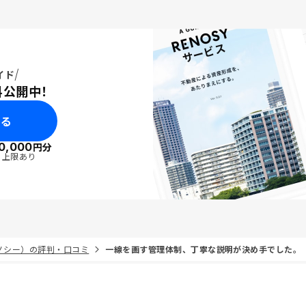
イド
料公開中！
みる
0,000
円分
・上限あり
リノシー）の評判・口コミ
一線を画す管理体制、丁寧な説明が決め手でした。