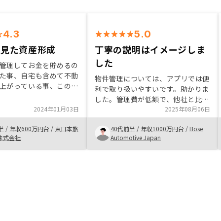
4.3
5.0
で見た資産形成
丁寧の説明はイメージしま
した
管理してお金を貯めるの
た事、自宅も含めて不動
物件管理については、アプリでは便
上がっている事、この先
利で取り扱いやすいです。助かりま
になる事、色々重なった
した。管理費が低額で、他社と比べ
ーのCMを見て、直感的
2024年01月03日
て、お得です。修理の体制も整って
2025年08月06日
思いました。正直言って
います。まだ、利用してないのです
果は出ないと思いますが
半
/
年収600万円台
/
東日本旅
40代前半
/
年収1000万円台
/
Bose
が、御社に丸ごとに頼むことが助か
ると必ず大きな見返りに
株式会社
Automotive Japan
ります。年末の確定申告もアプリで
て、やることにしまし
運用できますので、自分の手間をが
かからなくて、助かりました。懸念
点としては、費用については、どう
なるかな？出張費用が必要なのか、
修理費は、普通にリフォーム屋さん
と比べて、どうだか、等は少し心配
です。