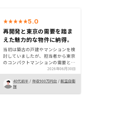
5.0
再開発と東京の需要を踏ま
えた魅力的な物件に納得。
当初は築古の戸建やマンションを検
討していましたが、担当者から東京
のコンパクトマンションの需要と高
輪の再開発の話を聞いて、東京勤務
2026年06月30日
圏内の神奈川県の新築コンパクトマ
40代前半
/
年収900万円台
/
航空自衛
ンションに決めました。物件の新築
隊
から管理まで、リノシーさんで通貫
で手掛けられている点に安心感があ
ります。今後ともよろしくお願いし
ます。