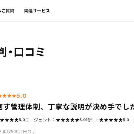
るご質問
関連サービス
判・口コミ
5.0
画す管理体制、丁寧な説明が決め手でし
エージェント：
物件：
5.0
5.0
5.0
/
年収500万円台
/