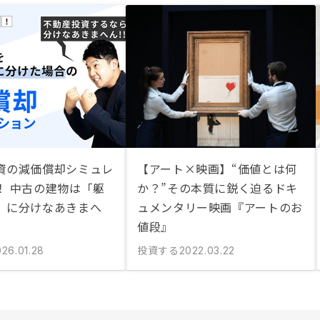
資の減価償却シミュレ
【アート×映画】“価値とは何
！ 中古の建物は「躯
か？”その本質に鋭く迫るドキ
」に分けなあきまへ
ュメンタリー映画『アートのお
値段』
投資する
026.01.28
2022.03.22