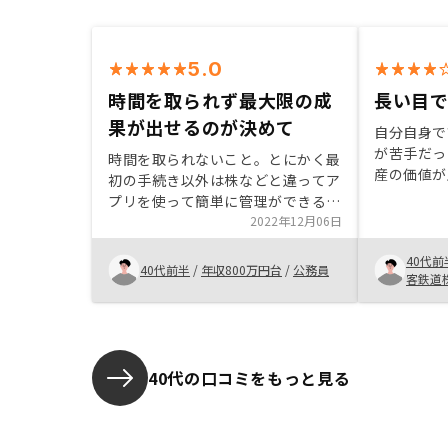
5.0
時間を取られず最大限の成
長い目
果が出せるのが決めて
自分自身で
が苦手だっ
時間を取られないこと。とにかく最
産の価値が
初の手続き以外は株などと違ってア
お金が必要
プリを使って簡単に管理ができるこ
時にリノシ
とがよかった点です。担当者の方も
2022年12月06日
にこれだと
丁寧に一つ一つ対応していただき本
すぐには成
40代前
当に感謝しています。今後、どうな
40代前半
/
年収800万円台
/
公務員
長い目で見
客鉄道
っていくのかまだ不安なところもあ
なると思っ
りますが、RENOSYで購入してよか
た。
ったと思います。
40代の口コミをもっと見る