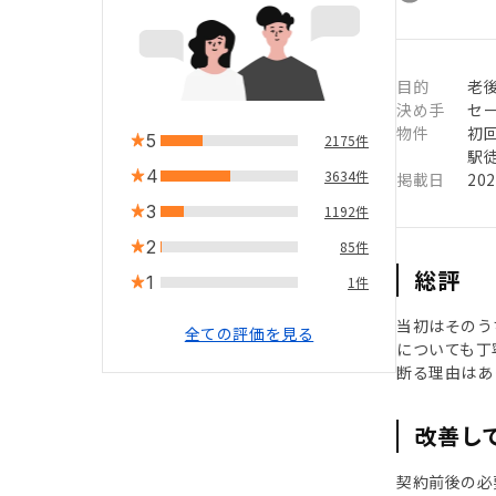
目的
老
決め手
セ
物件
初
5
2175件
駅徒
4
3634件
掲載日
20
3
1192件
2
85件
総評
1
1件
当初はそのう
全ての評価を見る
についても丁
断る理由はあ
改善し
契約前後の必