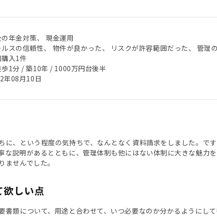
後の年金対策、 現金運用
ールスの信頼性、 物件が良かった、 リスクが許容範囲だった、 管理
回購入1件
歩1分 / 築10年 / 1000万円台後半
22年08月10日
ちに、という程度の気持ちで、なんとなく資料請求をしました。で
寧な説明があるとともに、管理体制も他にはない体制に大きな魅力を
りませんでした。
て欲しい点
要書類について、用途と合わせて、いつ必要なのか分かるようにして