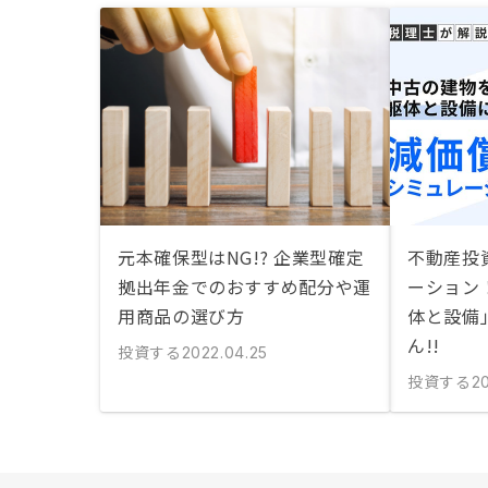
元本確保型はNG!? 企業型確定
不動産投
拠出年金でのおすすめ配分や運
ーション
用商品の選び方
体と設備
ん!!
投資する
2022.04.25
投資する
2