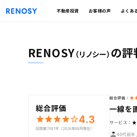
不動産投資
お客様の声
よくあ
RENOSY
の評
（リノシー）
総合評価：
総合評価
一線を
4.3
サービス：
回答数7087件（2026年08月現在）
40代前半