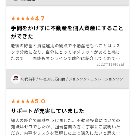
4.7
手間をかけずに不動産を個人資産にすること
ができた
老後の貯蓄と資産運用の観点で不動産をもつことはリス
クの分散になり、自分にとってはメリットがあると感じ
たので。 面談もオンラインで端的に紹介してくれてわ
かりやすかった。担当者の方の熱意があった。デメリッ
2022年11月07日
ト以上にメリットを感じることができた。
40代前半
/
年収1000万円台
/
ジョンソン・エンド・ジョンソン
5.0
サポートが充実していました
知人の紹介で面談をうけました。不動産投資についての
知識はゼロでしたが、担当営業の方に丁寧にご説明いた
だき、内容やリスクを理解した上で購入したいと思えま