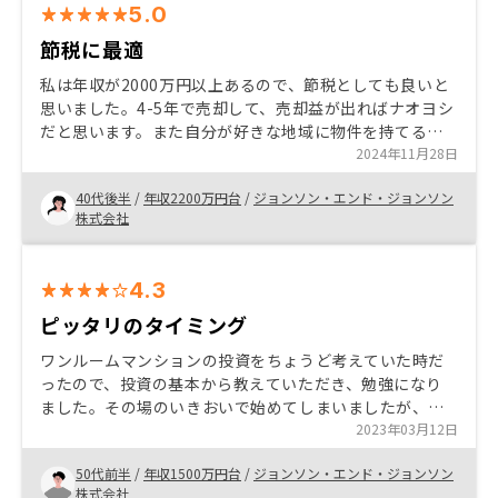
5.0
節税に最適
私は年収が2000万円以上あるので、節税としても良いと
思いました。4-5年で売却して、売却益が出ればナオヨシ
だと思います。また自分が好きな地域に物件を持てるの
は、もし売らなかったとしても、資産として残ること
2024年11月28日
は、安心ですし、老後資金になるので、良い投資だと思
40代後半
/
年収2200万円台
/
ジョンソン・エンド・ジョンソン
います。
株式会社
4.3
ピッタリのタイミング
ワンルームマンションの投資をちょうど考えていた時だ
ったので、投資の基本から教えていただき、勉強になり
ました。その場のいきおいで始めてしまいましたが、ち
ゃんと入金ができて契約も進んでいるようで安心してい
2023年03月12日
るところです。 対面で営業を一度はした方がいいと思い
50代前半
/
年収1500万円台
/
ジョンソン・エンド・ジョンソン
ます。騙されているんじゃないかと思うので
株式会社