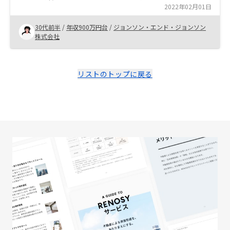
した。購入時の手続きの煩雑さを体験してみて、これは
2022年02月01日
個人でやるのは難しいと感じたため、RENOSY経由で購
30代前半
/
年収900万円台
/
ジョンソン・エンド・ジョンソン
入し、契約もサポートしてもらえてよかったです。 契約
株式会社
時点ではありません。
リストのトップに戻る