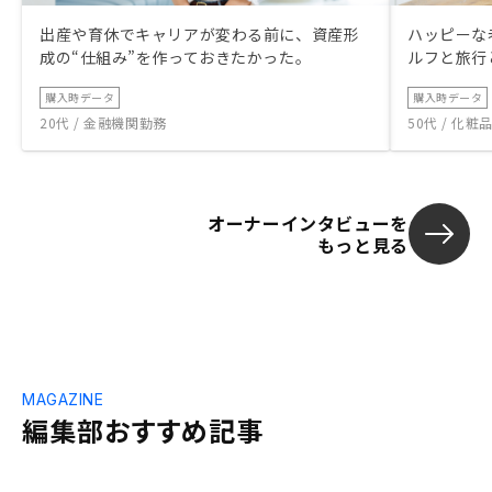
出産や育休でキャリアが変わる前に、資産形
ハッピーな
成の“仕組み”を作っておきたかった。
ルフと旅行
購入時データ
購入時データ
20代 / 金融機関勤務
50代 / 化
オーナーインタビューを
もっと見る
MAGAZINE
編集部おすすめ記事