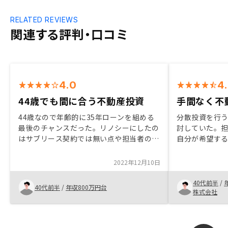
RELATED REVIEWS
関連する評判・口コミ
4.0
4
44歳でも間に合う不動産投資
手間なく不
44歳なので年齢的に35年ローンを組める
分散投資を行
最後のチャンスだった。リノシーにしたの
討していた。
はサブリース契約では無い点や担当者の適
自分が希望す
切な知識やアドバイスを感じた為この先の
資を提案頂き
パートナーとして信頼できる会社であると
めてみようと
2022年12月10日
感じた為。物件画像に夜間の画像を追加し
関しても最大
て欲しい。管理組合の役員をするにも名古
投資が初めて
40代前半
/
40代前半
/
年収800万円台
屋在住だと総会出席に交通費等の持ち出し
株式会社
が発生する。 物件管理を進めて御社工事
等に誘導するためにも負担無い支援を考え
て欲しい。 例、組合理事になった場合の