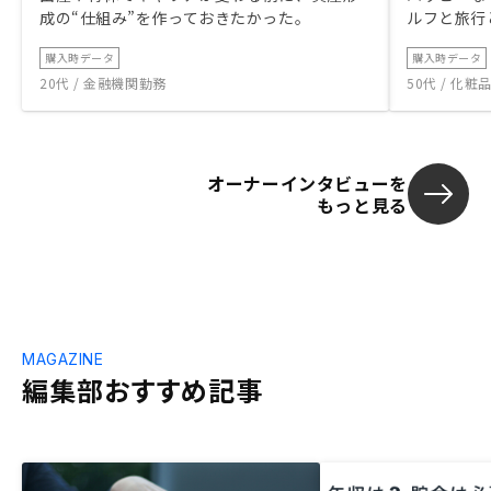
成の“仕組み”を作っておきたかった。
ルフと旅行
購入時データ
購入時データ
20代 / 金融機関勤務
50代 / 化
オーナーインタビューを
もっと見る
MAGAZINE
編集部おすすめ記事