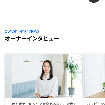
OWNER INTERVIEWS
オーナーインタビュー
出産や育休でキャリアが変わる前に、資産形
ハッピーな