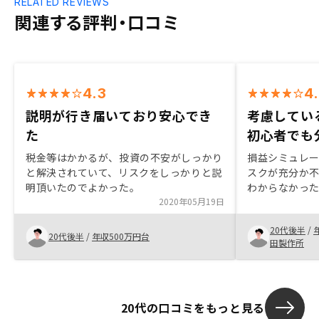
RELATED REVIEWS
関連する評判・口コミ
4.3
4
説明が行き届いており安心でき
考慮してい
た
初心者でも
税金等はかかるが、投資の不安がしっかり
損益シミュレ
と解決されていて、リスクをしっかりと説
スクが充分か
明頂いたのでよかった。
わからなかっ
2020年05月19日
20代後半
/
20代後半
/
年収500万円台
田製作所
20代の口コミをもっと見る