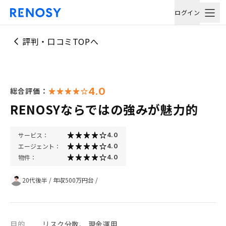
ログイン
評判・口コミTOPへ
4.0
総合評価：
RENOSYならではの強みが魅力的
サービス：
4.0
エージェント：
4.0
物件：
4.0
20代後半
/
年収500万円台
/
目的
リスク分散、 現金運用