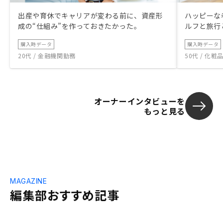
出産や育休でキャリアが変わる前に、資産形
ハッピーな
成の“仕組み”を作っておきたかった。
ルフと旅行
購入時データ
購入時データ
20代 / 金融機関勤務
50代 / 化
オーナーインタビューを
もっと見る
MAGAZINE
編集部おすすめ記事