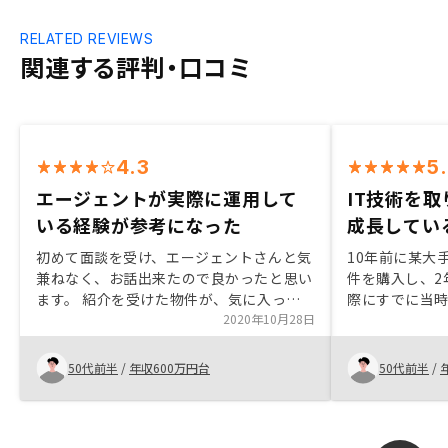
RELATED REVIEWS
関連する評判・口コミ
4.3
5
エージェントが実際に運用して
IT技術を
いる経験が参考になった
成長してい
初めて面談を受け、エージェントさんと気
10年前に某大
兼ねなく、お話出来たので良かったと思い
件を購入し、2
ます。 紹介を受けた物件が、気に入って
際にすでに当
いた地区の物件で話が弾みました。 エー
2020年10月28日
書類のやりと
ジェントさんも物件を持って、運用してい
産投資を考え
る方ので、リスクの取り方、物件の良し悪
は、不動産業界
50代前半
/
年収600万円台
50代前半
/
しの説明受けるのに、わかりやすかったで
様々新しいこ
す。再開発地区の物件紹介は、都市計画な
説明を受けて
どの地図を資料として提供して欲しかった
る企業であり
です。
うことで、REN