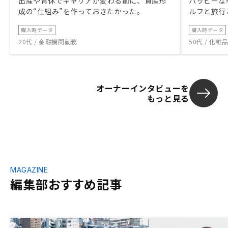
出産や育休でキャリアが変わる前に、資産形
ハッピーな
成の“仕組み”を作っておきたかった。
ルフと旅行
購入時データ
購入時データ
20代 / 金融機関勤務
50代 / 化
オーナーインタビューを
もっと見る
MAGAZINE
編集部おすすめ記事