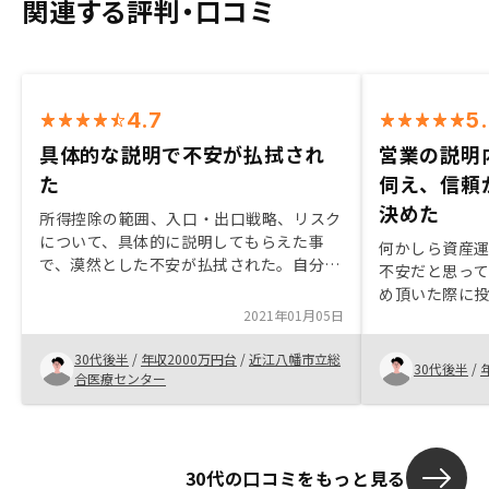
関連する評判・口コミ
4.7
5
具体的な説明で不安が払拭され
営業の説明
た
伺え、信頼
決めた
所得控除の範囲、入口・出口戦略、リスク
について、具体的に説明してもらえた事
何かしら資産
で、漠然とした不安が払拭された。自分で
不安だと思っ
管理するのが最も収益化には良いかもしれ
め頂いた際に
ないが、その労力とのバランスを考えて
2021年01月05日
丁寧に案内して
RENOSYに委託することにした。不動産投
容と僕への真
資のメリットを相手の理解度とニーズの把
30代後半
/
年収2000万円台
/
近江八幡市立総
の信頼が強く
30代後半
/
握に合わせて説明して頂けると安心に繋が
合医療センター
今後とも末永
ると思います。
30代の口コミをもっと見る