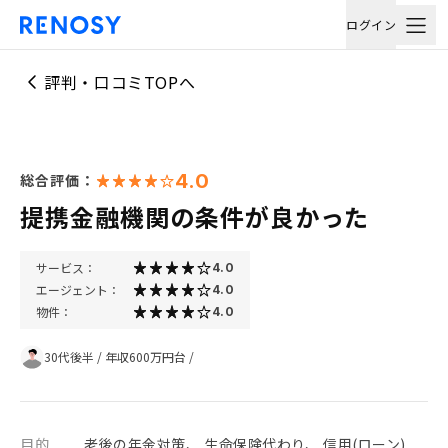
ログイン
評判・口コミTOPへ
4.0
総合評価：
提携金融機関の条件が良かった
サービス：
4.0
エージェント：
4.0
物件：
4.0
30代後半
/
年収600万円台
/
目的
老後の年金対策、 生命保険代わり、 信用(ローン)