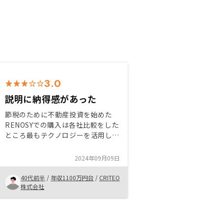
3.0
説明に納得感があった
節税のために不動産投資を始めた
RENOSYでの購入は各社比較をした
ところ最もテクノロジーを活用して
いて、入口から出口までサポートが
出来そうと思ったため また、話を
2024年09月09日
聞いたところ提携金融機関が多く融
資を受けられる選択肢が多かった
40代前半
/
年収1100万円台
/
CRITEO
株式会社