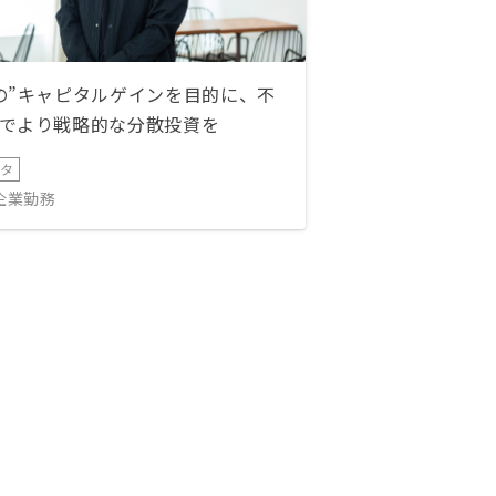
の”キャピタルゲインを目的に、不
でより戦略的な分散投資を
ータ
IT企業勤務