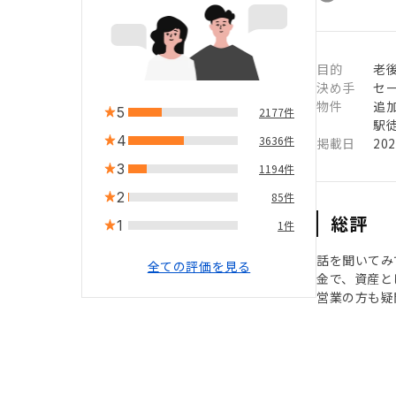
目的
老
決め手
セ
物件
追
5
2177件
駅徒
4
3636件
掲載日
20
3
1194件
2
85件
総評
1
1件
話を聞いてみ
全ての評価を見る
金で、資産と
営業の方も疑