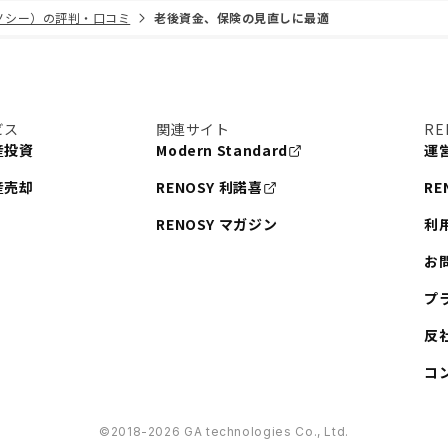
リノシー）の評判・口コミ
老後資金、保険の見直しに最適
ビス
関連サイト
RE
産投資
Modern Standard
運
産売却
RENOSY 利諾喜
RE
RENOSY マガジン
利
お
プ
反
コ
©︎2018-2026 GA technologies Co., Ltd.