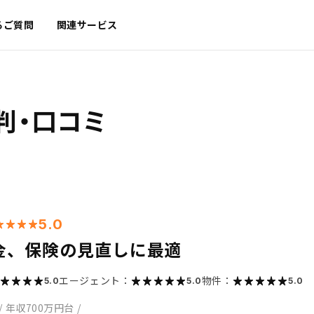
るご質問
関連サービス
判・口コミ
5.0
金、保険の見直しに最適
エージェント：
物件：
5.0
5.0
5.0
/
年収700万円台
/