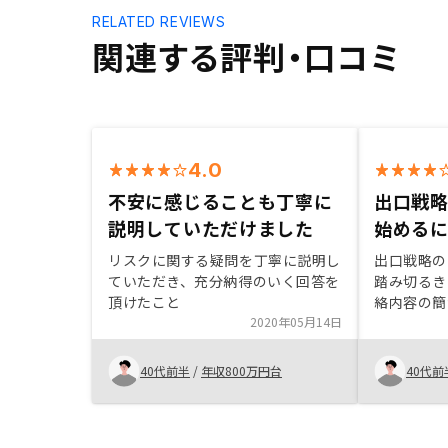
RELATED REVIEWS
関連する評判・口コミ
4.0
不安に感じることも丁寧に
出口戦
説明していただけました
始める
リスクに関する疑問を丁寧に説明し
出口戦略の
ていただき、充分納得のいく回答を
踏み切るき
頂けたこと
絡内容の簡
2020年05月14日
定型内容は
勘がない人
アと比較し
40代前半
/
年収800万円台
40代前