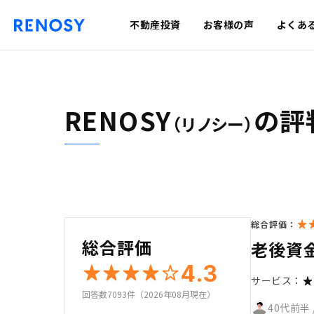
不動産投資
お客様の声
よくあ
RENOSY
の評
（リノシー）
総合評価：
総合評価
老後資
4.3
サービス：
回答数7093件（2026年08月現在）
40代前半