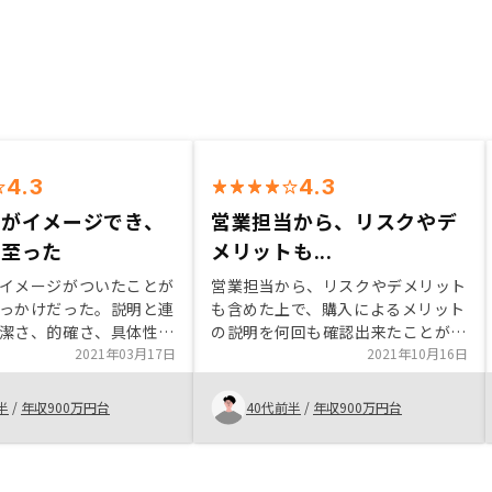
4.3
4.3
略がイメージでき、
営業担当から、リスクやデ
に至った
メリットも...
イメージがついたことが
営業担当から、リスクやデメリット
っかけだった。説明と連
も含めた上で、購入によるメリット
潔さ、的確さ、具体性。
の説明を何回も確認出来たことが購
定型化。物件周辺の土地
2021年03月17日
入(借入も負う)する決意となった。
2021年10月16日
へエリアについて他エリ
東京に地理的知識がないので、地図
た情報。
上で大まかな立地が一目で分かるよ
半
/
年収900万円台
40代前半
/
年収900万円台
うな工夫があれば、より分かりやす
いと思います。