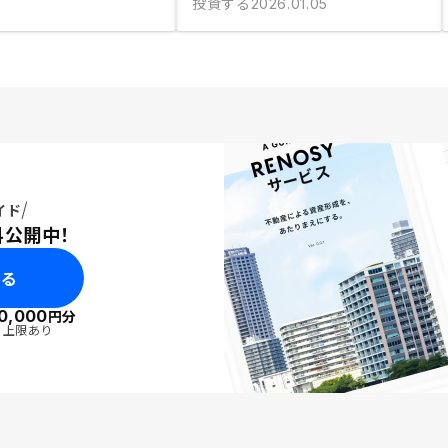
投資する
2026.01.05
イド
料公開中！
みる
0,000
円分
・上限あり