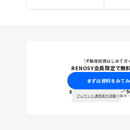
不動産投資はじめてガ
RENOSY会員限定で無
まずは資料をみて
※
初回面談で
ポイント
5
PayPay
プレゼント適用条件詳細
※条件