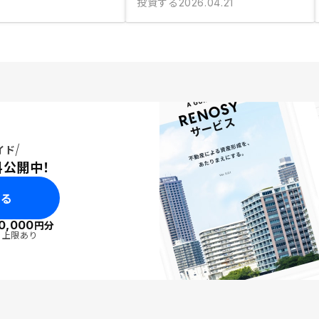
投資する
2026.04.21
イド
料公開中！
みる
0,000
円分
・上限あり