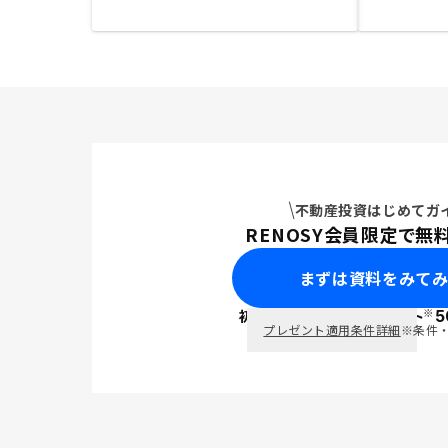
不動産投資はじめてガ
RENOSY会員限定で無
まずは資料をみて
※
初回面談で
ポイント
5
PayPay
プレゼント適用条件詳細
※条件