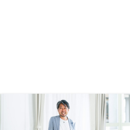
さはありがたい。・確定申告の節税
日通り進んだことも非常
シミュレーションについてもできる
です。 今後も、良い物
ように準備されていると、トータル
是非購入を検討したいと
での損益をシミュレーション出来る
購入物件に関して、部屋
ため、決断しやすいです。 ・金利
ると購入にあたり安心で
プランや物件内容、管理プランにつ
ました
いては、包括的に説明をして頂いた
上で、コレがオススメというご提案
にして頂きたいです。当たり前です
が、購入側の知識や情報の方がはる
かに少ないので、プラス面もマイナ
ス面もきちんと説明頂きたいです。