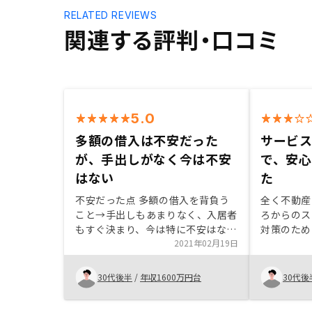
RELATED REVIEWS
関連する評判・口コミ
5.0
多額の借入は不安だった
サービ
が、手出しがなく今は不安
で、安
はない
た
不安だった点 多額の借入を背負う
全く不動産
こと→手出しもあまりなく、入居者
ろからのス
もすぐ決まり、今は特に不安はなく
対策のため
なりました。ご協力頂いたので、ス
2021年02月19日
問い合わせ
ムーズに出来ましたが、記入する書
が早く、こ
類などが多い。どんどんIT化して簡
安に感じて
30代後半
/
年収1600万円台
30代後
略化していくことに期待致します。
教えてくれ
す。 契約