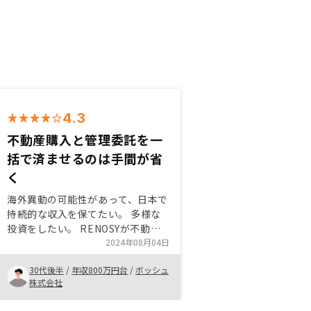
4.3
不動産購入と管理委託を一
括で済ませるのは手間が省
く
海外異動の可能性があって、日本で
持続的な収入を保てたい。 多様な
投資をしたい。 RENOSYが不動産
購入と管理委託を一括で済ませる。
2024年08月04日
海外に行っても管理委託があるので
30代後半
/
年収800万円台
/
ボッシュ
安心。 友達がRENOSYでの運用実
株式会社
績がある。