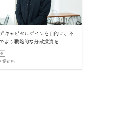
の”キャピタルゲインを目的に、不
でより戦略的な分散投資を
ータ
IT企業勤務