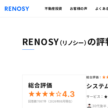
不動産投資
お客様の声
よくあ
RENOSY
の評
（リノシー）
総合評価：
総合評価
システ
4.3
サービス：
回答数7087件（2026年08月現在）
30代後半