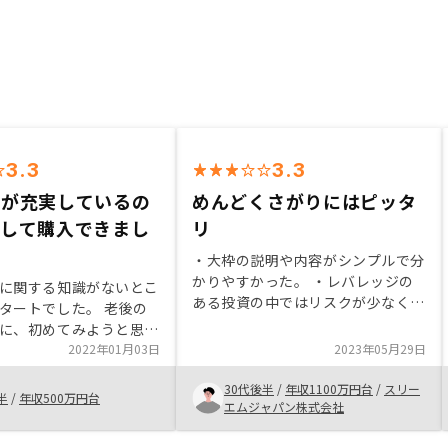
3.3
3.3
スが充実しているの
めんどくさがりにはピッタ
心して購入できまし
リ
・大枠の説明や内容がシンプルで分
かりやすかった。 ・レバレッジの
に関する知識がないとこ
ある投資の中ではリスクが少なく安
タートでした。 老後の
定性が高いと感じ、長い目で見て始
に、初めてみようと思い
めた。 ・日常において自分自身が
したところ、非常に対応
2022年01月03日
2023年05月29日
しなければならないことはほとんど
ちらがわからない点、不
ないので、めんどくさがりにはピッ
30代後半
/
年収1100万円台
/
スリー
いる点について、細かく
半
/
年収500万円台
タリだと感じた。 ・まだ実感はし
エムジャパン株式会社
たところが良かったで
ていないが、アプリで管理など手軽
までも、早期に対応して