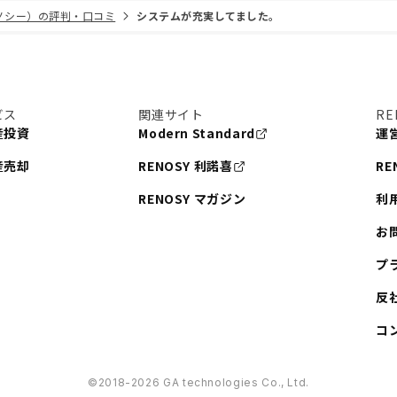
リノシー）の評判・口コミ
システムが充実してました。
ビス
関連サイト
RE
産投資
Modern Standard
運
産売却
RENOSY 利諾喜
RE
RENOSY マガジン
利
お
プ
反
コ
©︎2018-2026 GA technologies Co., Ltd.