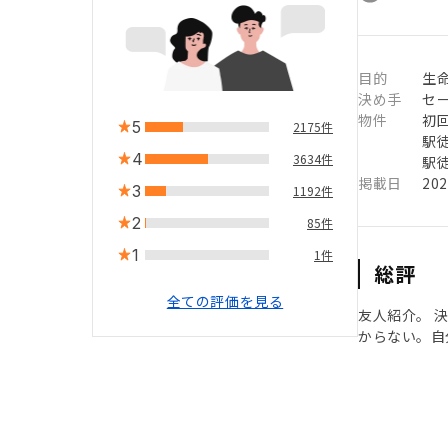
目的
生命
決め手
セ
物件
初
5
2175件
駅徒
4
3634件
駅徒
掲載日
20
3
1192件
2
85件
1
1件
総評
全ての評価を見る
友人紹介。 
からない。自