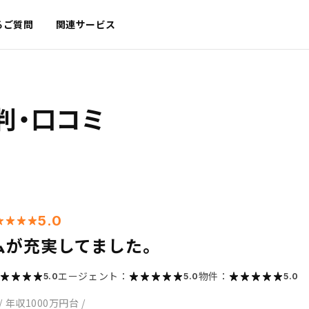
るご質問
関連サービス
判・口コミ
5.0
ムが充実してました。
エージェント：
物件：
5.0
5.0
5.0
/
年収1000万円台
/