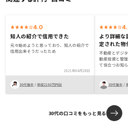
4.0
4
知人の紹介で信用できた
より詳細な
定された物
元々始めようと思っており、知人の紹介で
信用出来そうだったため
不動産とデジ
動産投資と管理
て役立つお知ら
2021年04月28日
リを見るのが楽
クリーニング
ードマップな
30代後半
/
年収2100万円台
30代後半
/
様々な質問を
きた。修繕積
画など、今後
約前に詳しく説
30代の口コミをもっと見る
なのでメリッ
るが、デメリ
ービスで勝負