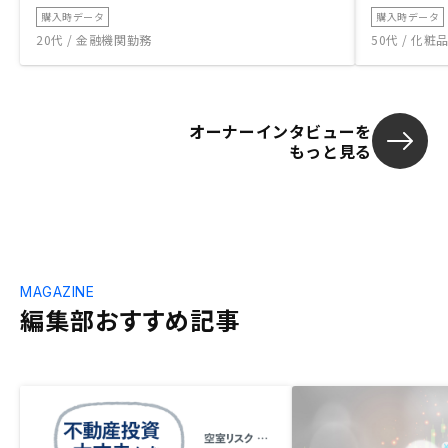
購入時データ
購入時データ
20代 / 金融機関勤務
50代 / 化
オーナーインタビューを
もっと見る
MAGAZINE
編集部おすすめ記事