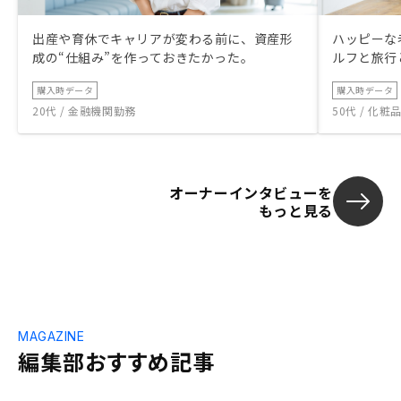
出産や育休でキャリアが変わる前に、資産形
ハッピーな
成の“仕組み”を作っておきたかった。
ルフと旅行
購入時データ
購入時データ
20代 / 金融機関勤務
50代 / 化
オーナーインタビューを
もっと見る
MAGAZINE
編集部おすすめ記事