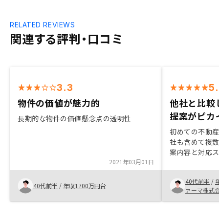
RELATED REVIEWS
関連する評判・口コミ
3.3
5
物件の価値が魅力的
他社と比較
提案がピカ
長期的な物件の価値懸念点の透明性
初めての不動
社も含めて複
案内容と対応
2021年03月01日
安心して購入
社の話を聞くと
40代前半
/
であることが
40代前半
/
年収1700万円台
ァーマ株式
もパートナー
いきたいと思