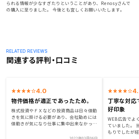
られる情報が少なすぎたりということがあり、Renosyさんで
の購入に至りました。 今後とも宜しくお願いいたします。
RELATED REVIEWS
関連する評判・口コミ
4.0
4
物件価格が適正であったため。
丁寧な対応
好印象
株式投資やＦＸなどの投資商品は日々値動
きを気に掛ける必要があり、会社勤めには
WEB広告でよ
値動きが気になり仕事に集中出来なかっ
ていました。 
た。その様な中、不動産投資は中長期で初
もりでしたが
期購入時以外は日常の仕事に影響が出ない
2022年03月06日
ったのと物件