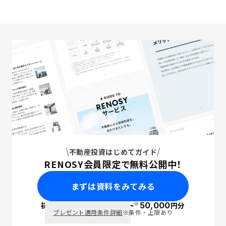
不動産投資はじめてガイド
RENOSY会員限定で無料公開中！
まずは資料をみてみる
※
初回面談で
ポイント
50,000
円分
PayPay
プレゼント適用条件詳細
※条件・上限あり