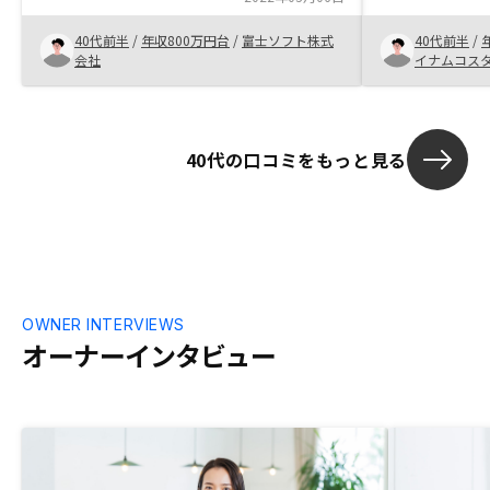
投資であったため。紹介システムで紹介を
判断し本格的
受けた方が、未紹介で紹介を受けた時と同
40代前半
/
年収800万円台
/
富士ソフト株式
40代前半
/
契約に至るま
額のAmazonギフトがもらえるようになる
会社
イナムコス
もらいました
と良い。
くださり、種
のも大きな決
40代の口コミをもっと見る
OWNER INTERVIEWS
オーナーインタビュー