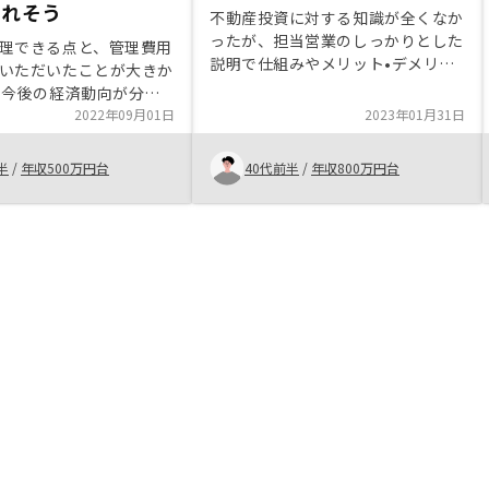
られそう
不動産投資に対する知識が全くなか
ったが、担当営業のしっかりとした
理できる点と、管理費用
説明で仕組みやメリット•デメリッ
いただいたことが大きか
トもよく理解できたのがよかった。
 今後の経済動向が分か
導入後の管理面もアプリ等でフォロ
利益が出せるかどうか不
2022年09月01日
2023年01月31日
ーされていて安心できる材料だと感
、総合的に検討して決め
じた。
手続きについては、他社
半
/
年収500万円台
40代前半
/
年収800万円台
的書類の取得もお任せで
た点は良かったです。