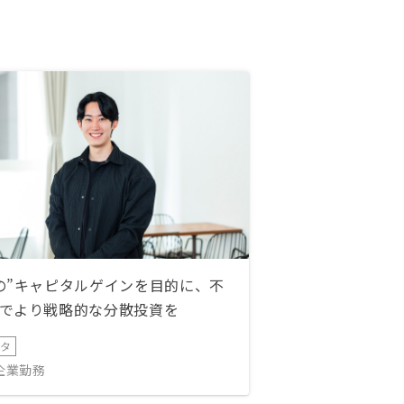
の”キャピタルゲインを目的に、不
でより戦略的な分散投資を
ータ
IT企業勤務