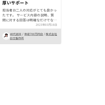
厚いサポート
担当者お二人の対応がとても良かっ
たです。 サービス内容の説明、質
問に対する回答は明確なだけでなく
スピード感もありました。 契約時
2023年03月16日
の書類に記入漏れをしてしまってい
40代前半
/
年収700万円台
/
株式会社
たのですが、自宅近くまで来て対応
日立製作所
いただいたお陰で間に合わせること
もできました。 今後は確定申告提
出が不安ですが、引き続きサポート
いただけるとのことで安心です。