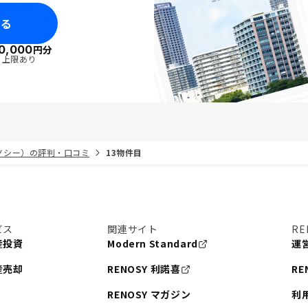
みる
0,000
円分
・上限あり
リノシー）の評判・口コミ
13物件目
ビス
関連サイト
RE
産投資
Modern Standard
運
産売却
RENOSY 利諾喜
RE
RENOSY マガジン
利