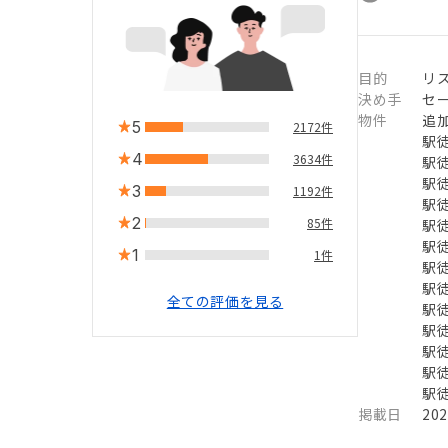
目的
リ
決め手
セ
物件
追加
5
2172件
駅徒
4
3634件
駅徒
駅徒
3
1192件
駅徒
2
85件
駅徒
駅徒
1
1件
駅徒
駅徒
全ての評価を見る
駅徒
駅徒
駅徒
駅徒
駅徒
掲載日
20