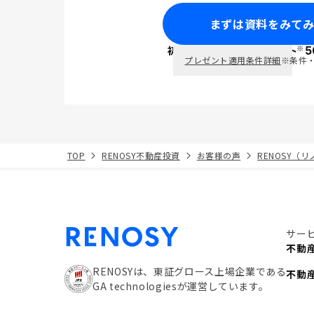
まずは資料をみて
※
初回面談で
ポイント
5
PayPay
プレゼント適用条件詳細
※条件
TOP
RENOSY不動産投資
お客様の声
RENOSY（
サー
不動
RENOSYは、東証グロース上場企業である
不動
GA technologiesが運営しています。