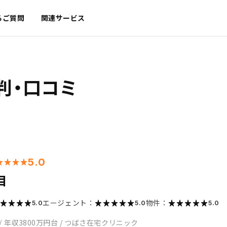
るご質問
関連サービス
判・口コミ
5.0
目
エージェント：
物件：
5.0
5.0
5.0
/
年収3800万円台
/
つばさ在宅クリニック