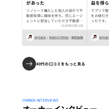
があった
益を得
リノシーで購入した知人の紹介で不
アプリで管
動産投資に興味を持ち、同じエージ
をお値引き
ェントに担当していただき不動産投
ったです。
資初心者にも分かりやすく教えてい
2020年09月12日
らないので
ただきました。知人が購入している
安でしたが
ところにも安心感があり、他社でも
ました。 
40代前半
/
年収600万円台
/
病院勤務
40代前
お話、説明いただきましたが、販売
と違って法
のみならず管理体制やテクノロジー
してもらえ
を駆使されているところに安定した
将来性を感じリノシーでの購入を決
意いたしました。 大阪在住で関東
40代の口コミをもっと見る
に居住したこともなく土地勘がない
ため、物件選びもエージェントの方
に頼りきりで些細な疑問や物件ごと
の強みも分かりやすくご説明いただ
けたことに感謝いたします。節税対
策はメインで説明はなく安心感が増
した一方、経費の捉え方などアドバ
OWNER INTERVIEWS
イスいただけたら良かったかなと思
オーナーインタビュー
います。