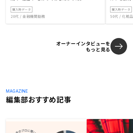
購入時データ
購入時データ
20代 / 金融機関勤務
50代 / 化
オーナーインタビューを
もっと見る
MAGAZINE
編集部おすすめ記事