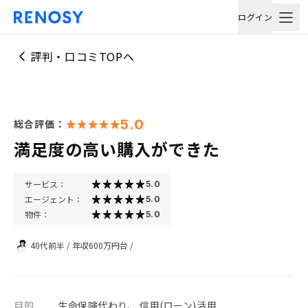
ログイン
評判・口コミTOPへ
5.0
総合評価：
満足度の高い購入ができた
サービス：
5.0
エージェント：
5.0
物件：
5.0
40代前半
/
年収600万円台
/
目的
生命保険代わり、 信用(ローン)活用