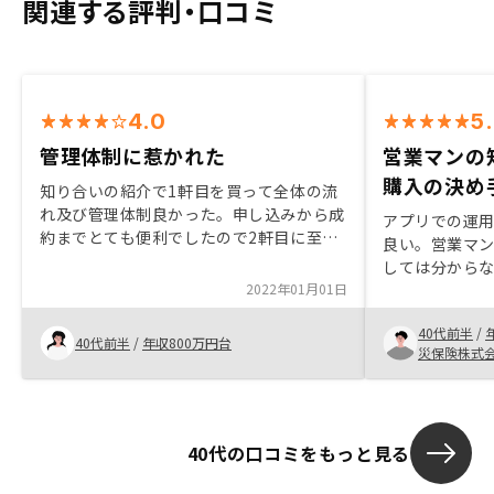
関連する評判・口コミ
4.0
5
管理体制に惹かれた
営業マンの
購入の決め
知り合いの紹介で1軒目を買って全体の流
れ及び管理体制良かった。申し込みから成
アプリでの運
約までとても便利でしたので2軒目に至り
良い。営業マ
ました。満足できてますので特にありませ
しては分から
ん。
2022年01月01日
もある程度即
約時まで寄り
40代前半
/
非常に安心。
40代前半
/
年収800万円台
災保険株式
40代の口コミをもっと見る