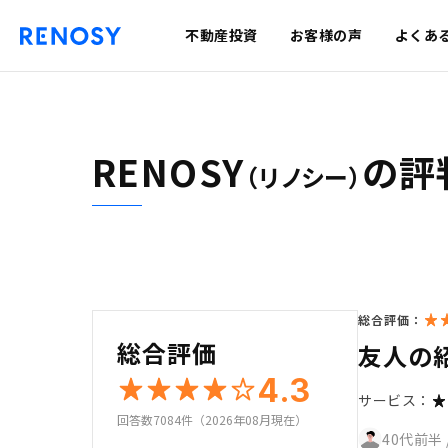
不動産投資
お客様の声
よくあ
RENOSY
の評
（リノシー）
総合評価：
総合評価
友人の
4.3
サービス：
回答数7084件（2026年08月現在）
40代前半