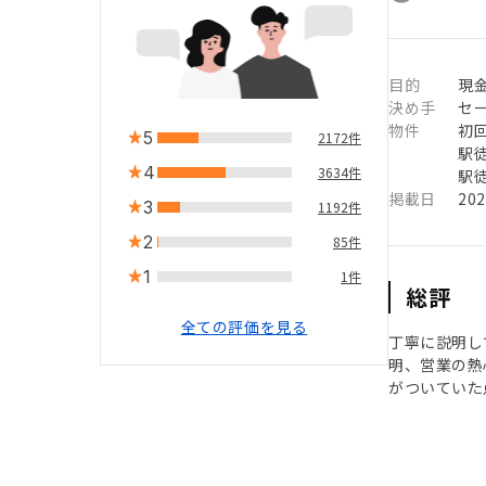
目的
現
決め手
セ
物件
初
5
2172件
駅徒
4
3634件
駅徒
掲載日
20
3
1192件
2
85件
1
1件
総評
全ての評価を見る
丁寧に説明し
明、営業の熱
がついていた