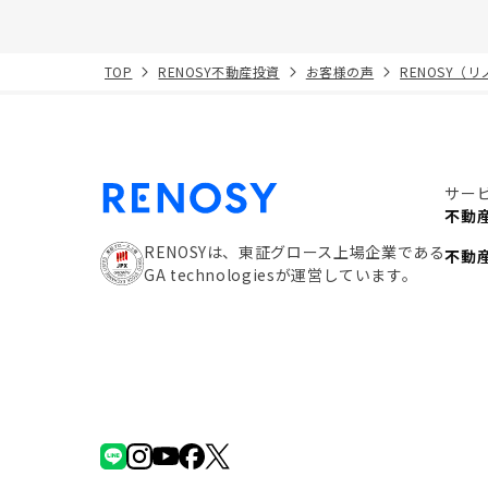
TOP
RENOSY不動産投資
お客様の声
RENOSY（
サー
不動
RENOSYは、東証グロース上場企業である
不動
GA technologiesが運営しています。