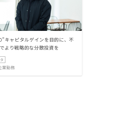
の”キャピタルゲインを目的に、不
でより戦略的な分散投資を
ータ
IT企業勤務