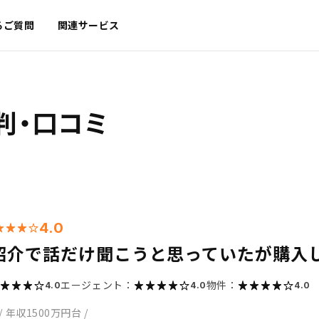
るご質問
関連サービス
判・口コミ
4.0
紹介で話だけ聞こうと思っていたが購入
エージェント：
物件：
4.0
4.0
4.0
/
年収1500万円台
/