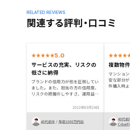
RELATED REVIEWS
関連する評判・口コミ
5.0
サービスの充実、リスクの
複数物
低さに納得
マンション
安な部分が
ブランドの信用力が他を圧倒してい
件購入時よ
ました。また、担当の方の信用度、
て納得でき
リスクの把握のしやすさ、運用益な
入に繋がり
ど、総合的に安心感の高い内容だっ
らまだ月日
たことが背中を押してくれました。
2022年03月24日
ころ特に不
特に、損益シュミレーション上は減
せん。 不
税効果などは反映されておらず、そ
40代前
40代前半
/
年収1000万円台
も本来はか
れらを含めると運用益が高く魅力的
CyberFi
が、こちら