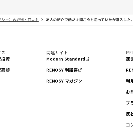
リノシー）の評判・口コミ
友人の紹介で話だけ聞こうと思っていたが購入した
ビス
関連サイト
RE
産投資
Modern Standard
運
産売却
RENOSY 利諾喜
RE
RENOSY マガジン
利
お
プ
反
コ