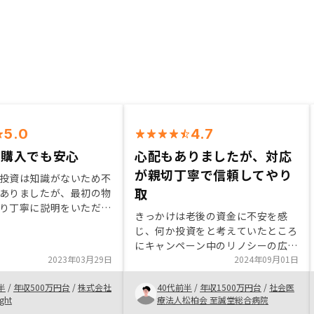
5.0
4.7
件購入でも安心
心配もありましたが、対応
が親切丁寧で信頼してやり
投資は知識がないため不
取
ありましたが、最初の物
り丁寧に説明をいただい
きっかけは老後の資金に不安を感
たため、早速2件目の購
じ、何か投資をと考えていたところ
ました。 不動産投資か
にキャンペーン中のリノシーの広告
が浅いのですが、今のと
2023年03月29日
を見て始めてみようと思いました。
2024年09月01日
安と感じる部分はありま
最初は手続きなどに不安がありまし
動産取得にかかる手続き
半
/
年収500万円台
/
株式会社
40代前半
/
年収1500万円台
/
社会医
たが、担当の方々が親身に丁寧に対
なり煩雑だと思います
ght
療法人松柏会 至誠堂総合病院
応していただき、円滑に取引が出来
も懇切丁寧に手助けいた