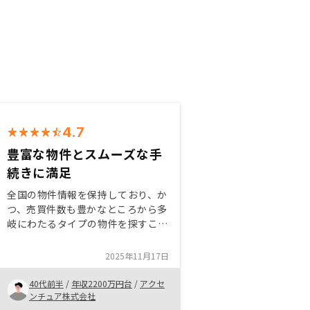
4.7
豊富な物件とスムーズな手
続きに満足
全国の物件情報を保持しており、か
つ、売買件数も豊かなところから多
岐にわたるタイプの物件を探すこと
ができることがオススメできる。
また、手続きも確実にこなしつつも
2025年11月17日
リモートなどの活用や時間の融通、
さらには各種必要書類のサポート
40代前半
/
年収2200万円台
/
アクセ
（リマインドや取得など）をいただ
ンチュア株式会社