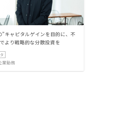
の”キャピタルゲインを目的に、不
でより戦略的な分散投資を
ータ
IT企業勤務