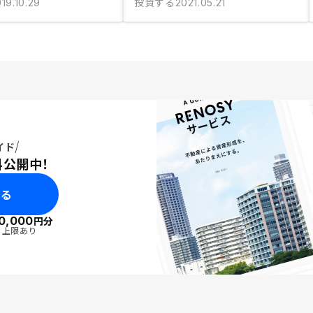
投資する
19.10.29
2021.05.21
イド
料公開中！
みる
0,000
円分
・上限あり