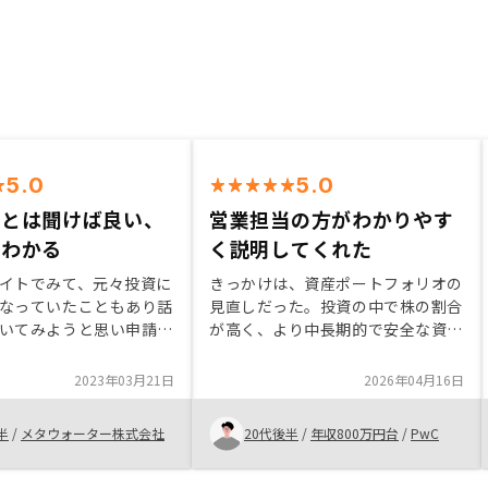
5.0
5.0
ことは聞けば良い、
営業担当の方がわかりやす
らわかる
く説明してくれた
イトでみて、元々投資に
きっかけは、資産ポートフォリオの
なっていたこともあり話
見直しだった。投資の中で株の割合
いてみようと思い申請し
が高く、より中長期的で安全な資産
聞いてみればリスクを抑
をもポートフォリオに入れて方が良
用ができると思えたため
いと思い、不動産投資を始めた。
2023年03月21日
2026年04月16日
た。 無理のない範囲で
Renosyの良いところは、アプリで
られるため、おすすめで
管理できるところと、空室率が低い
半
/
メタウォーター株式会社
20代後半
/
年収800万円台
/
PwC
ところかと感じました。