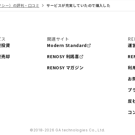
リノシー）の評判・口コミ
サービスが充実していたので購入した
ビス
関連サイト
RE
産投資
Modern Standard
運
産売却
RENOSY 利諾喜
RE
RENOSY マガジン
利
お
プ
反
コ
©︎2018-2026 GA technologies Co., Ltd.