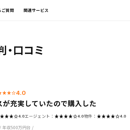
るご質問
関連サービス
判・口コミ
4.0
スが充実していたので購入した
エージェント：
物件：
4.0
4.0
4.0
/
年収500万円台
/