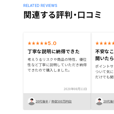
RELATED REVIEWS
関連する評判・口コミ
5.0
丁寧な説明に納得できた
不安な
聞いた
考えうるリスクや商品の特性、優位
性など丁寧に説明していただき納得
ポイントサ
できたので購入しました。
ついて気に
だけでも聞
た。 話を
えて資産運
2020年08月11日
はじめてみ
将来に備え
20代後半
/
年収500万円台
20代後
きる。