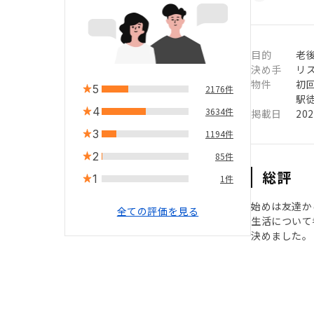
目的
老
決め手
リ
物件
初
5
2176件
駅徒
4
3634件
掲載日
20
3
1194件
2
85件
総評
1
1件
始めは友達か
全ての評価を見る
生活について
決めました。