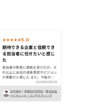
5.0
期待できる企業と信頼でき
る担当者に任せたいと感じ
た
担当者の熱意に感銘を受けたが、そ
れ以上に会社の成長意欲やビジョン
が素敵だと感じた また、今後の展
望に期待ができる企業でもあるた
2026年05月05日
め、その会社を通じた不動産投資で
20代後半
/
年収800万円台
/
株式会社
あれば安心して任せられると感じた
ベイカレント・コンサルティング
ためRENOSYで契約することに決め
た