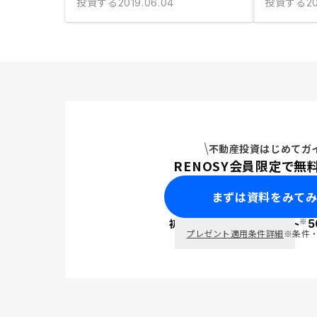
投資する
投資する
2019.06.04
20
不動産投資はじめてガ
RENOSY会員限定で無
まずは資料をみて
※
初回面談で
ポイント
5
PayPay
プレゼント適用条件詳細
※条件