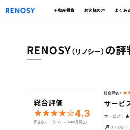
不動産投資
お客様の声
よくあ
RENOSY
の評
（リノシー）
総合評価：
総合評価
サービ
4.3
サービス：
回答数7090件（2026年08月現在）
20代後半