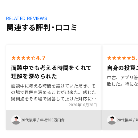
RELATED REVIEWS
関連する評判・口コミ
4.7
5
面談中でも考える時間をくれて
自身の投資
理解を深められた
中古、アプリ
致した。特に
面談中に考える時間を設けていただき、そ
の場で理解を深めることが出来た。感じた
疑問点をその場で回答して頂けた対応に関
心し、さらに自分の好みをとことん聞いて
2020年10月28日
くださったので、購入させて頂きました。
入出金のタイミング(賃料の入金、ローン
20代後半
/
年収500万円台
20代後半
/
の返済等)が分かりにくい。