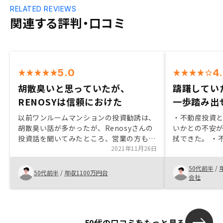
RELATED REVIEWS
関連する評判・口コミ
5.0
4
胡散臭いと思っていたが、
躊躇してい
RENOSYは信頼におけた
一歩踏み出
以前ワンルームマンションの投資勧誘は、
・不動産投資
胡散臭い話が多かったが、Renosyさんの
いかとの不安
投資話を聞いてみたところ、営業の方も誠
拭できた。 ・
実で我々顧客の立場に立ち、色々ご提案頂
2021年11月26日
や、リスクな
いたので信頼して物件購入させて頂いた。
で躊躇してい
50代前半
/
手続きのデジタル化
説明してくれ
50代前半
/
年収1100万円台
会社
50代の口コミをもっと見る