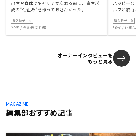
出産や育休でキャリアが変わる前に、資産形
ハッピーな
成の“仕組み”を作っておきたかった。
ルフと旅行
購入時データ
購入時データ
20代 / 金融機関勤務
50代 / 化
オーナーインタビューを
もっと見る
MAGAZINE
編集部おすすめ記事