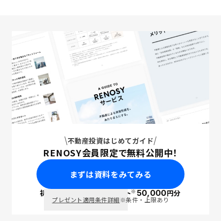
不動産投資はじめてガイド
RENOSY会員限定で無料公開中！
まずは資料をみてみる
※
初回面談で
ポイント
50,000
円分
PayPay
プレゼント適用条件詳細
※条件・上限あり