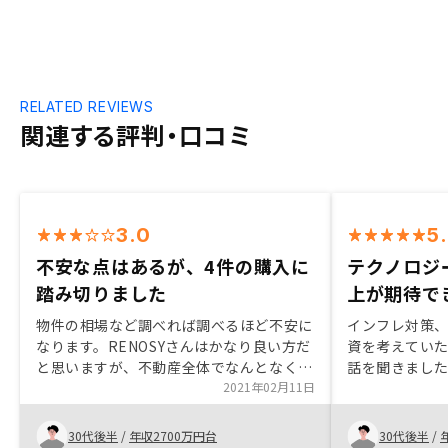
RELATED REVIEWS
関連する評判・口コミ
3.0
5
不安な点はあるが、4件の購入に
テクノロジ
踏み切りました
上が期待で
物件の相場など調べれば調べるほど不安に
インフレ対策
なります。RENOSYさんはかなり良い方だ
資を考えていた
と思いますが、不動産全体でなんとなく透
話を聞きました
明性が高くない印象があります。
2021年02月11日
教えてもらえ
だと思えまし
い駅でかつ駅
30代後半
/
年収2700万円台
30代後半
/