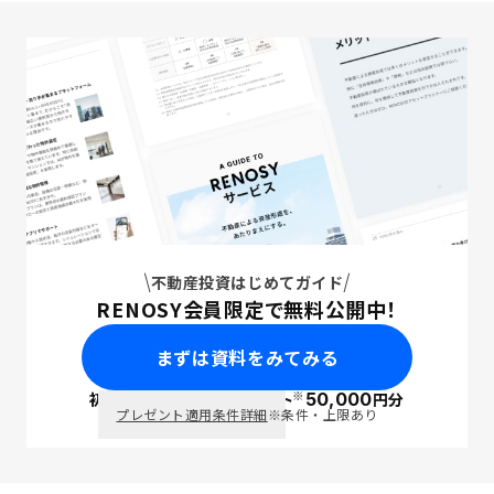
不動産投資はじめてガイド
RENOSY会員限定で無料公開中！
まずは資料をみてみる
※
初回面談で
ポイント
50,000
円分
PayPay
プレゼント適用条件詳細
※条件・上限あり