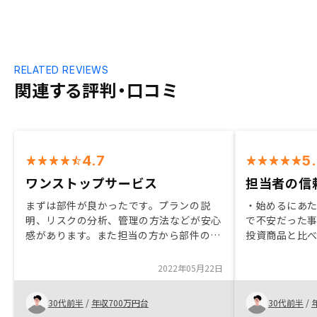
RELATED REVIEWS
関連する評判・口コミ
4.7
5
ワンストップサービス
担当者の信
まずは部件が良かったです。プランの説
・始めるにあ
明、リスクの分析、管理の方法などが安心
で不安だった事
感があります。また担当の方から部件の見
投資商品と比
方とかも教えていただいたり、急がずにい
点 ・契約まで
い部件を一緒に見つけていく気持ちをすご
に連絡をとり
2022年05月22日
くかんじました。
た点 ・担当者
信頼できた点
30代前半
/
年収700万円台
30代前半
/