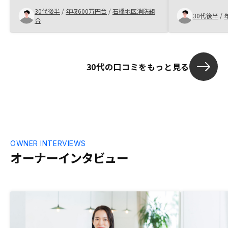
た以前からロ
30代後半
/
年収600万円台
/
石橋地区消防組
興味があり、
30代後半
/
合
なかなか踏み
踏み出して良
ではなかなか
利用して、資
30代の口コミをもっと見る
リットであると
続きは、迅速
きに関して、
だければ、更
OWNER INTERVIEWS
オーナーインタビュー