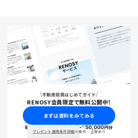
不動産投資はじめてガイド
RENOSY会員限定で無料公開中！
まずは資料をみてみる
※
初回面談で
ポイント
50,000
円分
PayPay
プレゼント適用条件詳細
※条件・上限あり